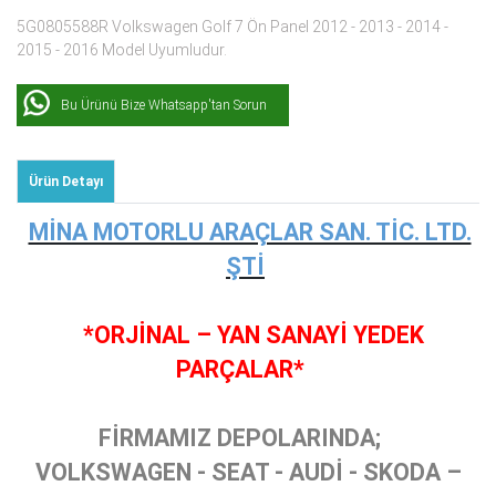
5G0805588R Volkswagen Golf 7 Ön Panel 2012 - 2013 - 2014 -
2015 - 2016 Model Uyumludur.
Bu Ürünü Bize Whatsapp'tan Sorun
Ürün Detayı
MİNA MOTORLU ARAÇLAR SAN. TİC. LTD.
ŞTİ
*ORJİNAL – YAN SANAYİ YEDEK
PARÇALAR*
FİRMAMIZ DEPOLARINDA;
VOLKSWAGEN - SEAT - AUDİ - SKODA –