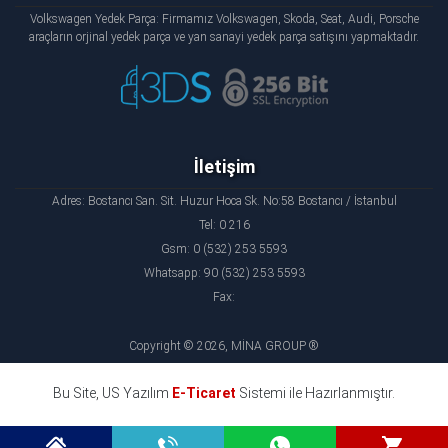
Volkswagen Yedek Parça: Firmamız Volkswagen, Skoda, Seat, Audi, Porsche
araçların orjinal yedek parça ve yan sanayi yedek parça satışını yapmaktadır.
İletişim
Adres: Bostancı San. Sit. Huzur Hoca Sk. No:58 Bostancı / İstanbul
Tel: 0 216
Gsm: 0 (532) 253 5593
Whatsapp: 90 (532) 253 5593
Fax:
Copyright © 2026, MİNA GROUP ®
Bu Site, US Yazılım
E-Ticaret
Sistemi ile Hazırlanmıştır.