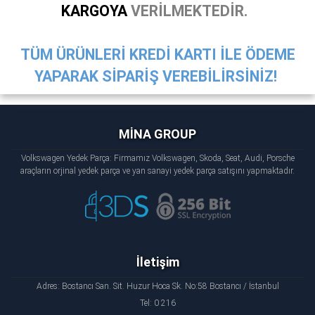
KARGOYA
VERİLMEKTEDİR.
TÜM ÜRÜNLERİ KREDİ KARTI İLE ÖDEME
YAPARAK SİPARİŞ VEREBİLİRSİNİZ!
MİNA GROUP
Volkswagen Yedek Parça: Firmamız Volkswagen, Skoda, Seat, Audi, Porsche
araçların orjinal yedek parça ve yan sanayi yedek parça satışını yapmaktadır.
İletişim
Adres: Bostancı San. Sit. Huzur Hoca Sk. No:58 Bostancı / İstanbul
Tel: 0 216