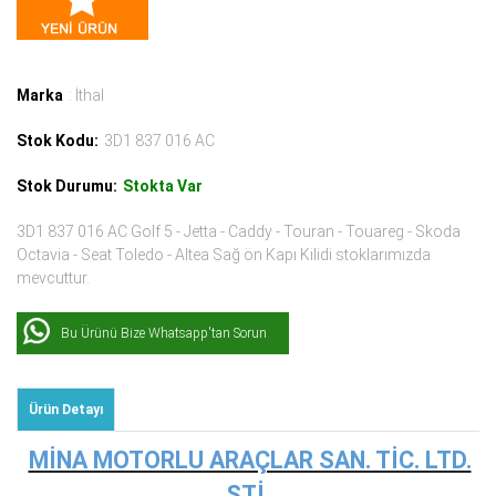
Marka
: İthal
Stok Kodu:
3D1 837 016 AC
Stok Durumu:
Stokta Var
3D1 837 016 AC Golf 5 - Jetta - Caddy - Touran - Touareg - Skoda
Octavia - Seat Toledo - Altea Sağ ön Kapı Kilidi stoklarımızda
mevcuttur.
Bu Ürünü Bize Whatsapp'tan Sorun
Ürün Detayı
MİNA MOTORLU ARAÇLAR SAN. TİC. LTD.
ŞTİ