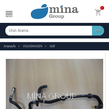
0
ARA
Anasayfa
VOLKSWAGEN
Golf