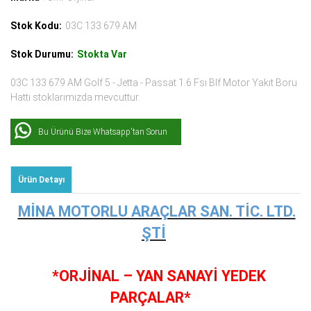
Stok Kodu:
03C 133 679 AM
Stok Durumu:
Stokta Var
03C 133 679 AM Golf 5 - Jetta - Passat 1.6 Fsı Blf Motor Yakıt Boru
Hattı stoklarımızda mevcuttur.
Bu Ürünü Bize Whatsapp'tan Sorun
Ürün Detayı
MİNA MOTORLU ARAÇLAR SAN. TİC. LTD.
ŞTİ
*ORJİNAL – YAN SANAYİ YEDEK
PARÇALAR*