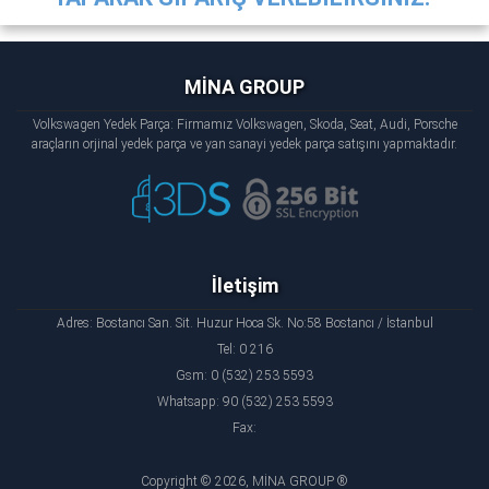
MİNA GROUP
Volkswagen Yedek Parça: Firmamız Volkswagen, Skoda, Seat, Audi, Porsche
araçların orjinal yedek parça ve yan sanayi yedek parça satışını yapmaktadır.
İletişim
Adres: Bostancı San. Sit. Huzur Hoca Sk. No:58 Bostancı / İstanbul
Tel: 0 216
Gsm: 0 (532) 253 5593
Whatsapp: 90 (532) 253 5593
Fax:
Copyright © 2026, MİNA GROUP ®