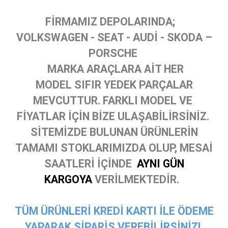
FİRMAMIZ DEPOLARINDA;
VOLKSWAGEN - SEAT - AUDİ - SKODA –
PORSCHE
MARKA ARAÇLARA AİT HER
MODEL SIFIR YEDEK PARÇALAR
MEVCUTTUR. FARKLI MODEL VE
FİYATLAR İÇİN BİZE ULAŞABİLİRSİNİZ.
SİTEMİZDE BULUNAN ÜRÜNLERİN
TAMAMI STOKLARIMIZDA OLUP, MESAİ
SAATLERİ İÇİNDE
AYNI GÜN
KARGOYA
VERİLMEKTEDİR.
TÜM ÜRÜNLERİ KREDİ KARTI İLE ÖDEME
YAPARAK SİPARİŞ VEREBİLİRSİNİZ!