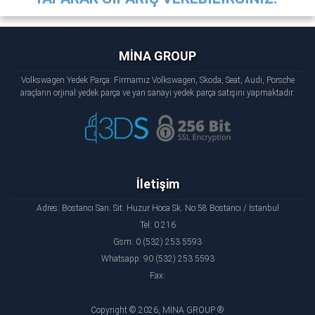
MİNA GROUP
Volkswagen Yedek Parça: Firmamız Volkswagen, Skoda, Seat, Audi, Porsche
araçların orjinal yedek parça ve yan sanayi yedek parça satışını yapmaktadır.
İletişim
Adres: Bostancı San. Sit. Huzur Hoca Sk. No:58 Bostancı / İstanbul
Tel: 0 216
Gsm: 0 (532) 253 5593
Whatsapp: 90 (532) 253 5593
Fax:
Copyright © 2026, MİNA GROUP ®