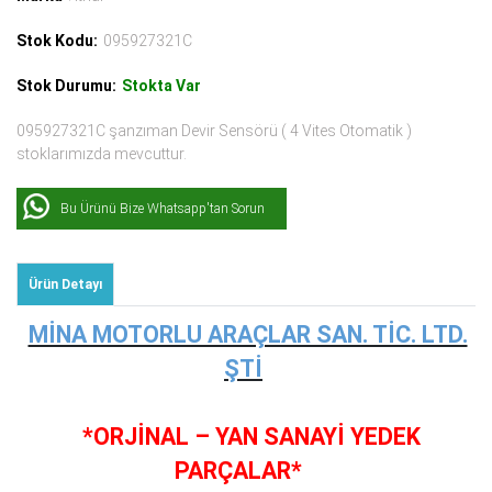
Stok Kodu:
095927321C
Stok Durumu:
Stokta Var
095927321C şanzıman Devir Sensörü ( 4 Vites Otomatik )
stoklarımızda mevcuttur.
Bu Ürünü Bize Whatsapp'tan Sorun
Ürün Detayı
MİNA MOTORLU ARAÇLAR SAN. TİC. LTD.
ŞTİ
*ORJİNAL – YAN SANAYİ YEDEK
PARÇALAR*