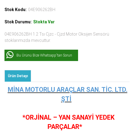
Stok Kodu:
04E906262BH
Stok Durumu:
Stokta Var
04E906262BH 1.2 Tsı Cjzc - Cjzd Motor Oksijen Sensörü
stoklarımızda mevcuttur.
Bu Ürünü Bize Whatsapp'tan Sorun
Ürün Detayı
MİNA MOTORLU ARAÇLAR SAN. TİC. LTD.
ŞTİ
*ORJİNAL – YAN SANAYİ YEDEK
PARÇALAR*