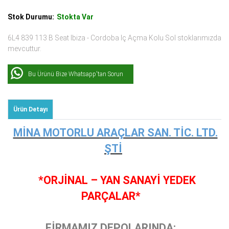
Stok Durumu:
Stokta Var
6L4 839 113 B Seat Ibiza - Cordoba Iç Açma Kolu Sol stoklarımızda
mevcuttur.
Bu Ürünü Bize Whatsapp'tan Sorun
Ürün Detayı
MİNA MOTORLU ARAÇLAR SAN. TİC. LTD.
ŞTİ
*ORJİNAL – YAN SANAYİ YEDEK
PARÇALAR*
FİRMAMIZ DEPOLARINDA;