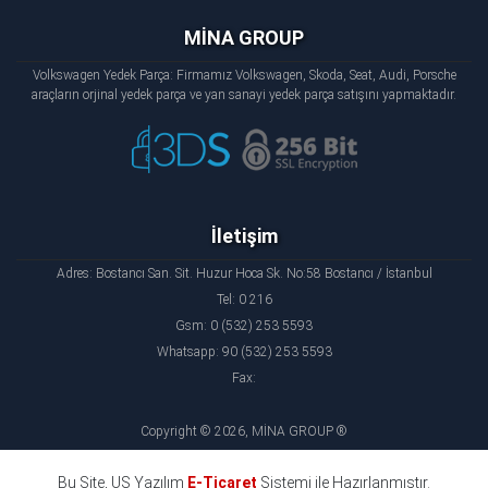
MİNA GROUP
Volkswagen Yedek Parça: Firmamız Volkswagen, Skoda, Seat, Audi, Porsche
araçların orjinal yedek parça ve yan sanayi yedek parça satışını yapmaktadır.
İletişim
Adres: Bostancı San. Sit. Huzur Hoca Sk. No:58 Bostancı / İstanbul
Tel: 0 216
Gsm: 0 (532) 253 5593
Whatsapp: 90 (532) 253 5593
Fax:
Copyright © 2026, MİNA GROUP ®
Bu Site, US Yazılım
E-Ticaret
Sistemi ile Hazırlanmıştır.