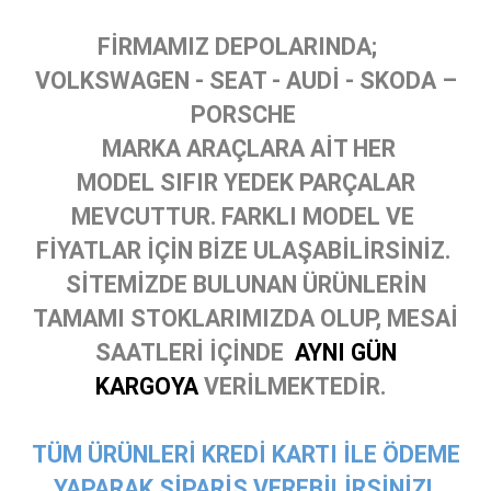
FİRMAMIZ DEPOLARINDA;
VOLKSWAGEN - SEAT - AUDİ - SKODA –
PORSCHE
MARKA ARAÇLARA AİT HER
MODEL SIFIR YEDEK PARÇALAR
MEVCUTTUR. FARKLI MODEL VE
FİYATLAR İÇİN BİZE ULAŞABİLİRSİNİZ.
SİTEMİZDE BULUNAN ÜRÜNLERİN
TAMAMI STOKLARIMIZDA OLUP, MESAİ
SAATLERİ İÇİNDE
AYNI GÜN
KARGOYA
VERİLMEKTEDİR.
TÜM ÜRÜNLERİ KREDİ KARTI İLE ÖDEME
YAPARAK SİPARİŞ VEREBİLİRSİNİZ!