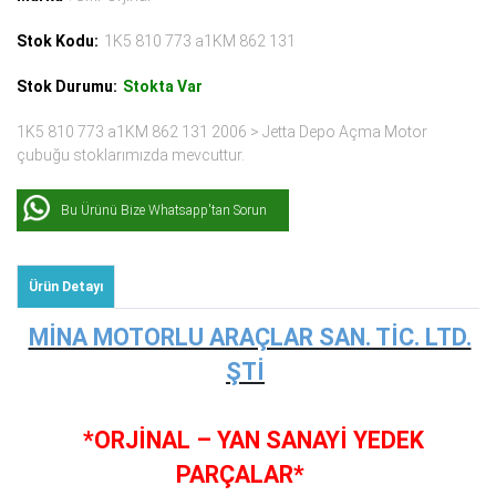
Stok Kodu:
1K5 810 773 a1KM 862 131
Stok Durumu:
Stokta Var
1K5 810 773 a1KM 862 131 2006 > Jetta Depo Açma Motor
çubuğu stoklarımızda mevcuttur.
Bu Ürünü Bize Whatsapp'tan Sorun
Ürün Detayı
MİNA MOTORLU ARAÇLAR SAN. TİC. LTD.
ŞTİ
*ORJİNAL – YAN SANAYİ YEDEK
PARÇALAR*