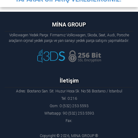
MİNA GROUP
Volkswagen Yedek Parça: Firmamız Volkswagen, Skoda, Seat, Audi, Porsche
araçların orjinal yedek parça ve yan sanayi yedek parça satışını yapmaktadır.
İletişim
Adres: Bostancı San. Sit. Huzur Hoca Sk. No:58 Bostancı / İstanbul
Tel: 0 216
Gsm: 0 (532) 253 5593
Whatsapp: 90 (532) 253 5593
Fax:
Copyright © 2026, MİNA GROUP ®