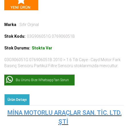
Marka
: Sıfır Orjinal
Stok Kodu:
03G906051G 076906051B
Stok Durumu:
Stokta Var
03G906051G 076906051B 2010 > 1.6 Tdı Caye - Cayd Motor Fark
Basınç Sensörü Partikül Filtre Sensörü stoklarımızda mevcuttur.
Bu Ürünü Bize Whatsapp'tan Sorun
Ürün Detayı
MİNA MOTORLU ARAÇLAR SAN. TİC. LTD.
ŞTİ