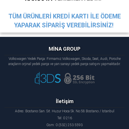
TÜM ÜRÜNLERİ KREDİ KARTI İLE ÖDEME
YAPARAK SİPARİŞ VEREBİLİRSİNİZ!
MİNA GROUP
Volkswagen Yedek Parça: Firmamız Volkswagen, Skoda, Seat, Audi, Porsche
araçların orjinal yedek parça ve yan sanayi yedek parça satışını yapmaktadır.
İletişim
Adres: Bostancı San. Sit. Huzur Hoca Sk. No:58 Bostancı / İstanbul
Tel: 0 216
Gsm: 0 (532) 253 5593