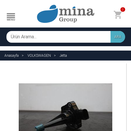
0
ARA
Anasayfa
VOLKSWAGEN
Jetta