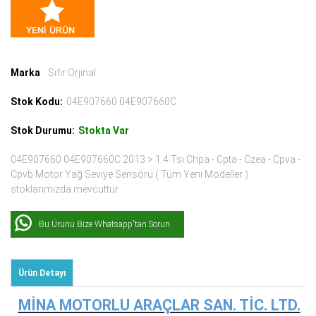
Marka
: Sıfır Orjinal
Stok Kodu:
04E907660 04E907660C
Stok Durumu:
Stokta Var
04E907660 04E907660C 2013 > 1.4 Tsı Chpa - Cpta - Czea - Cpva -
Cpvb Motor Yağ Seviye Sensörü ( Tüm Yeni Modeller )
stoklarımızda mevcuttur.
Bu Ürünü Bize Whatsapp'tan Sorun
Ürün Detayı
MİNA MOTORLU ARAÇLAR SAN. TİC. LTD.