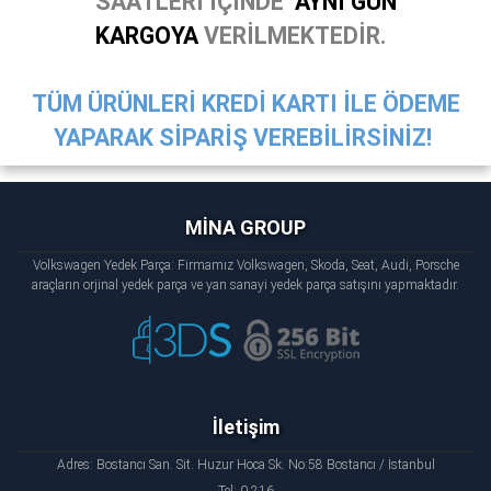
SAATLERİ İÇİNDE
AYNI GÜN
KARGOYA
VERİLMEKTEDİR.
TÜM ÜRÜNLERİ KREDİ KARTI İLE ÖDEME
YAPARAK SİPARİŞ VEREBİLİRSİNİZ!
MİNA GROUP
Volkswagen Yedek Parça: Firmamız Volkswagen, Skoda, Seat, Audi, Porsche
araçların orjinal yedek parça ve yan sanayi yedek parça satışını yapmaktadır.
İletişim
Adres: Bostancı San. Sit. Huzur Hoca Sk. No:58 Bostancı / İstanbul