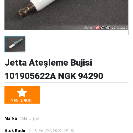
Jetta Ateşleme Bujisi
101905622A NGK 94290
Marka
: Sıfır Orjinal
Stok Kodu:
101905622A NGK 94290