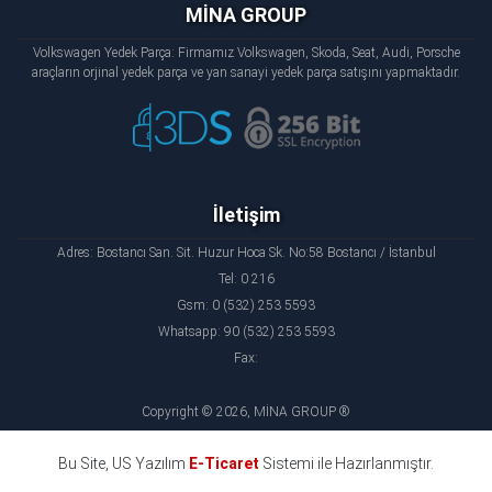
MİNA GROUP
Volkswagen Yedek Parça: Firmamız Volkswagen, Skoda, Seat, Audi, Porsche
araçların orjinal yedek parça ve yan sanayi yedek parça satışını yapmaktadır.
İletişim
Adres: Bostancı San. Sit. Huzur Hoca Sk. No:58 Bostancı / İstanbul
Tel: 0 216
Gsm: 0 (532) 253 5593
Whatsapp: 90 (532) 253 5593
Fax:
Copyright © 2026, MİNA GROUP ®
Bu Site, US Yazılım
E-Ticaret
Sistemi ile Hazırlanmıştır.