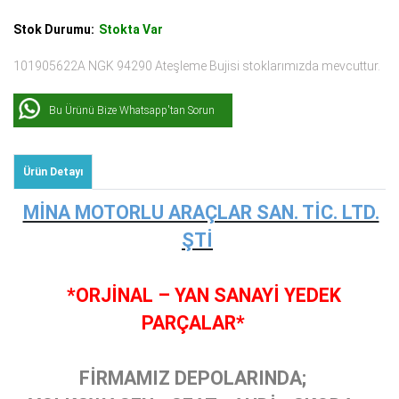
Stok Durumu:
Stokta Var
101905622A NGK 94290 Ateşleme Bujisi stoklarımızda mevcuttur.
Bu Ürünü Bize Whatsapp'tan Sorun
Ürün Detayı
MİNA MOTORLU ARAÇLAR SAN. TİC. LTD.
ŞTİ
*ORJİNAL – YAN SANAYİ YEDEK
PARÇALAR*
FİRMAMIZ DEPOLARINDA;