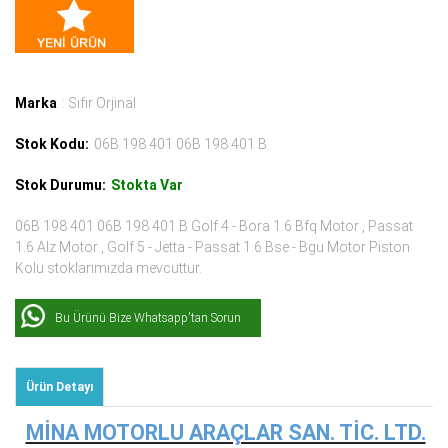
Marka
: Sıfır Orjinal
Stok Kodu:
06B 198 401 06B 198 401 B
Stok Durumu:
Stokta Var
06B 198 401 06B 198 401 B Golf 4 - Bora 1.6 Bfq Motor , Passat
1.6 Alz Motor , Golf 5 - Jetta - Passat 1.6 Bse - Bgu Motor Piston
Kolu stoklarımızda mevcuttur.
Bu Ürünü Bize Whatsapp'tan Sorun
Ürün Detayı
MİNA MOTORLU ARAÇLAR SAN. TİC. LTD.