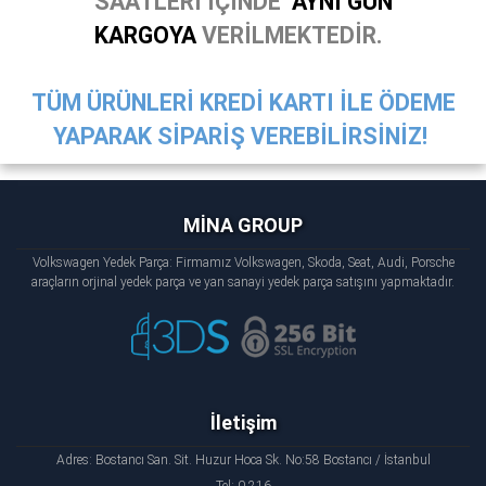
SAATLERİ İÇİNDE
AYNI GÜN
KARGOYA
VERİLMEKTEDİR.
TÜM ÜRÜNLERİ KREDİ KARTI İLE ÖDEME
YAPARAK SİPARİŞ VEREBİLİRSİNİZ!
MİNA GROUP
Volkswagen Yedek Parça: Firmamız Volkswagen, Skoda, Seat, Audi, Porsche
araçların orjinal yedek parça ve yan sanayi yedek parça satışını yapmaktadır.
İletişim
Adres: Bostancı San. Sit. Huzur Hoca Sk. No:58 Bostancı / İstanbul