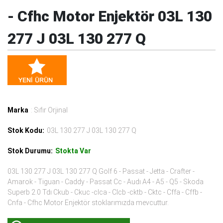
- Cfhc Motor Enjektör 03L 130
277 J 03L 130 277 Q
Marka
: Sıfır Orjinal
Stok Kodu:
03L 130 277 J 03L 130 277 Q
Stok Durumu:
Stokta Var
03L 130 277 J 03L 130 277 Q Golf 6 - Passat - Jetta - Crafter -
Amarok - Tiguan - Caddy - Passat Cc - Audı A4 - A5 - Q5 - Skoda
Superb 2.0 Tdı Ckub - Ckuc -clca - Clcb -cktb - Cktc - Cffa - Cffb -
Cnfa - Cfhc Motor Enjektör stoklarımızda mevcuttur.