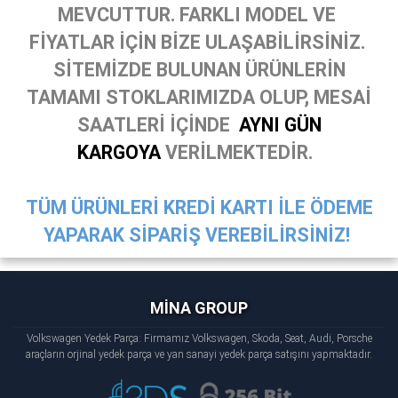
MEVCUTTUR. FARKLI MODEL VE
FİYATLAR İÇİN BİZE ULAŞABİLİRSİNİZ.
SİTEMİZDE BULUNAN ÜRÜNLERİN
TAMAMI STOKLARIMIZDA OLUP, MESAİ
SAATLERİ İÇİNDE
AYNI GÜN
KARGOYA
VERİLMEKTEDİR.
TÜM ÜRÜNLERİ KREDİ KARTI İLE ÖDEME
YAPARAK SİPARİŞ VEREBİLİRSİNİZ!
MİNA GROUP
Volkswagen Yedek Parça: Firmamız Volkswagen, Skoda, Seat, Audi, Porsche
araçların orjinal yedek parça ve yan sanayi yedek parça satışını yapmaktadır.