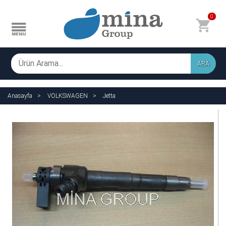
0
ARA
Anasayfa
VOLKSWAGEN
Jetta