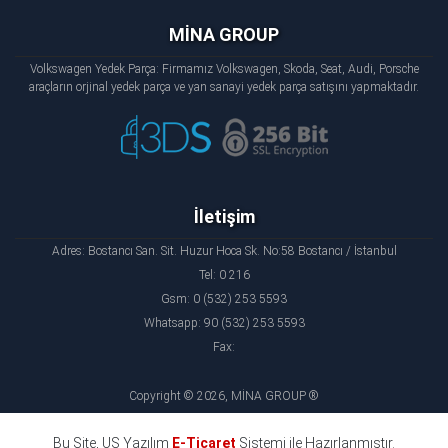
MİNA GROUP
Volkswagen Yedek Parça: Firmamız Volkswagen, Skoda, Seat, Audi, Porsche
araçların orjinal yedek parça ve yan sanayi yedek parça satışını yapmaktadır.
İletişim
Adres: Bostancı San. Sit. Huzur Hoca Sk. No:58 Bostancı / İstanbul
Tel: 0 216
Gsm: 0 (532) 253 5593
Whatsapp: 90 (532) 253 5593
Fax:
Copyright © 2026, MİNA GROUP ®
Bu Site, US Yazılım
E-Ticaret
Sistemi ile Hazırlanmıştır.