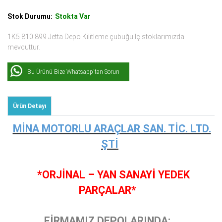
Stok Durumu:
Stokta Var
1K5 810 899 Jetta Depo Kilitleme çubuğu Iç stoklarımızda
mevcuttur.
Bu Ürünü Bize Whatsapp'tan Sorun
Ürün Detayı
MİNA MOTORLU ARAÇLAR SAN. TİC. LTD.
ŞTİ
*ORJİNAL – YAN SANAYİ YEDEK
PARÇALAR*
FİRMAMIZ DEPOLARINDA;