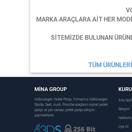
V
MARKA ARAÇLARA AİT HER MODEL
SİTEMİZDE BULUNAN ÜRÜNL
TÜM ÜRÜNLERİ 
MİNA GROUP
KUR
Volkswagen Yedek Parça: Firmamız Volkswagen,
Ana Say
Skoda, Seat, Audi, Porsche araçların orjinal yedek
İletişim
parça ve yan sanayi yedek parça satışını
yapmaktadır.
Hakkımı
Üye Ol