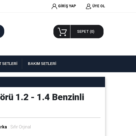
GİRİŞ YAP
ÜYE OL
A
SEPET (
0
)
 SETLERİ
BAKIM SETLERİ
rü 1.2 - 1.4 Benzinli
rka
: Sıfır Orjinal