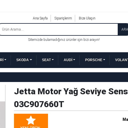
Ana Sayfa
Siparişlerim
Bize Ulaşın
AR
Sitemizde bulamadığınız ürünler için bizi arayın!
Rİ
SKODA
SEAT
AUDİ
PORSCHE
VOLANT
Jetta Motor Yağ Seviye Sensö
03C907660T
Ma