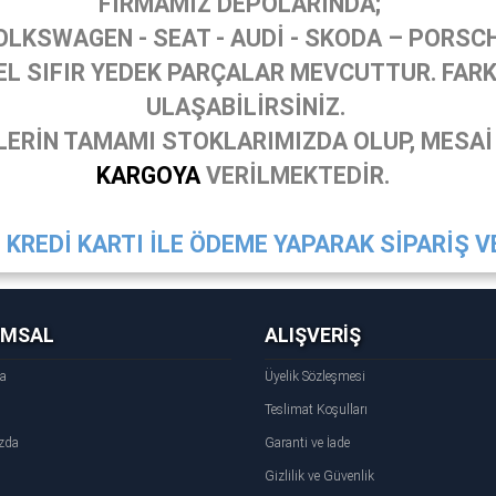
FİRMAMIZ DEPOLARINDA;
OLKSWAGEN - SEAT - AUDİ - SKODA – PORSC
 SIFIR YEDEK PARÇALAR MEVCUTTUR. FARKL
ULAŞABİLİRSİNİZ.
ERİN TAMAMI STOKLARIMIZDA OLUP, MESAİ
KARGOYA
VERİLMEKTEDİR.
KREDİ KARTI İLE ÖDEME YAPARAK SİPARİŞ VE
UMSAL
ALIŞVERİŞ
fa
Üyelik Sözleşmesi
Teslimat Koşulları
zda
Garanti ve İade
Gizlilik ve Güvenlik