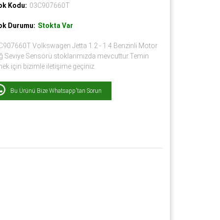
ok Kodu:
03C907660T
ok Durumu:
Stokta Var
C907660T Volkswagen Jetta 1.2 - 1.4 Benzinli Motor
ğ Seviye Sensörü stoklarımızda mevcuttur.Temin
ek için bizimle iletişime geçiniz.
Bu Ürünü Bize Whatsapp'tan Sorun