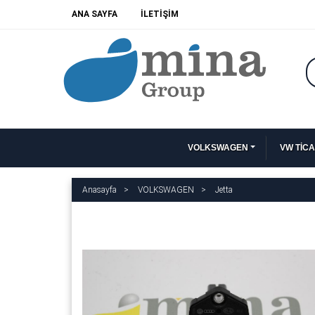
ANA SAYFA
İLETİŞİM
VOLKSWAGEN
VW TİCA
Anasayfa
VOLKSWAGEN
Jetta