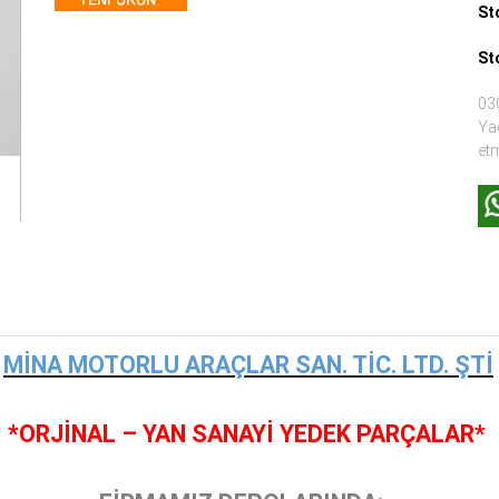
St
St
03
Ya
etm
MİNA MOTORLU ARAÇLAR SAN. TİC. LTD. ŞTİ
*ORJİNAL – YAN SANAYİ YEDEK PARÇALAR*