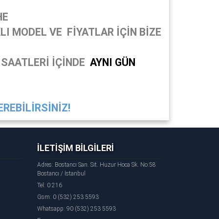
HE
I MODEL VE FİYATLAR İÇİN BİZE
 SAATLERİ İÇİNDE
AYNI GÜN
REBİLİRSİNİZ!
İLETİŞİM BİLGİLERİ
Adres: Bostancı San. Sit. Huzur Hoca Sk. No:58
Bostancı / İstanbul
Tel: 0 216
Gsm: 0 (532) 253 5593
Whatsapp: 90 (532) 253 5593