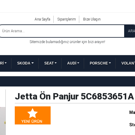
Ana Sayfa
Siparişlerim
Bize Ulaşın
AR
Sitemizde bulamadığınız ürünler için bizi arayın!
Rİ
SKODA
SEAT
AUDİ
PORSCHE
VOLANT
Jetta Ön Panjur 5C6853651A
Ma
St