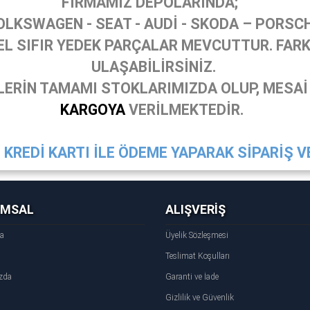
FİRMAMIZ DEPOLARINDA;
OLKSWAGEN - SEAT - AUDİ - SKODA – PORSC
 SIFIR YEDEK PARÇALAR MEVCUTTUR. FARKL
ULAŞABİLİRSİNİZ.
ERİN TAMAMI STOKLARIMIZDA OLUP, MESAİ
KARGOYA
VERİLMEKTEDİR.
KREDİ KARTI İLE ÖDEME YAPARAK SİPARİŞ VE
UMSAL
ALIŞVERİŞ
fa
Üyelik Sözleşmesi
Teslimat Koşulları
zda
Garanti ve İade
Gizlilik ve Güvenlik