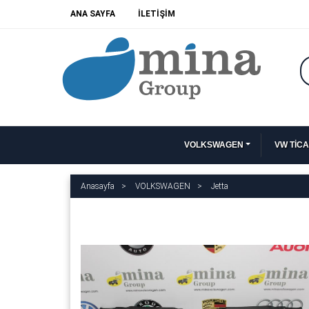
ANA SAYFA
İLETİŞİM
VOLKSWAGEN
VW TİCA
Anasayfa
VOLKSWAGEN
Jetta