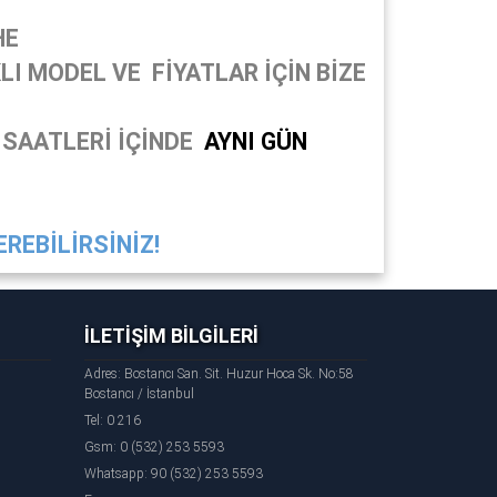
HE
I MODEL VE FİYATLAR İÇİN BİZE
 SAATLERİ İÇİNDE
AYNI GÜN
REBİLİRSİNİZ!
İLETİŞİM BİLGİLERİ
Adres: Bostancı San. Sit. Huzur Hoca Sk. No:58
Bostancı / İstanbul
Tel: 0 216
Gsm: 0 (532) 253 5593
Whatsapp: 90 (532) 253 5593