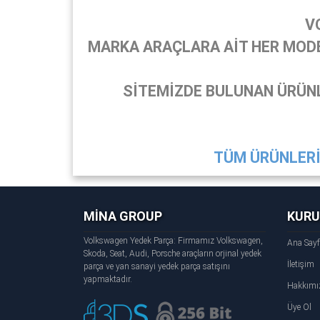
V
MARKA ARAÇLARA AİT HER MODEL
SİTEMİZDE BULUNAN ÜRÜNL
TÜM ÜRÜNLERİ 
MİNA GROUP
KUR
Volkswagen Yedek Parça: Firmamız Volkswagen,
Ana Say
Skoda, Seat, Audi, Porsche araçların orjinal yedek
İletişim
parça ve yan sanayi yedek parça satışını
yapmaktadır.
Hakkımı
Üye Ol