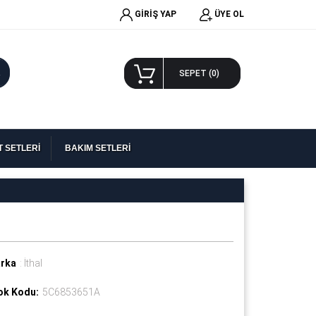
GİRİŞ YAP
ÜYE OL
A
SEPET (
0
)
 SETLERİ
BAKIM SETLERİ
rka
: İthal
ok Kodu:
5C6853651A