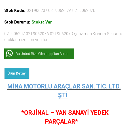
Stok Kodu:
02T906207 02T906207A 02T906207D
Stok Durumu:
Stokta Var
02T906207 02T906207A 02T906207D şanzıman Konum Sensörü
stoklarımızda mevcuttur.
Bu Ürünü Bize Whatsapp'tan Sorun
Ürün Detayı
MİNA MOTORLU ARAÇLAR SAN. TİC. LTD.
ŞTİ
*ORJİNAL – YAN SANAYİ YEDEK
PARÇALAR*