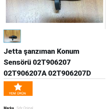
Jetta şanzıman Konum
Sensörü 02T906207
02T906207A 02T906207D
Marka
: Sıfır Orjinal