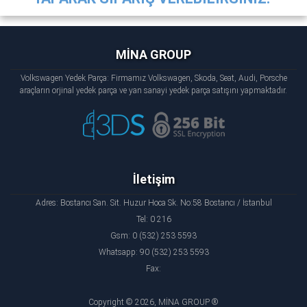
MİNA GROUP
Volkswagen Yedek Parça: Firmamız Volkswagen, Skoda, Seat, Audi, Porsche
araçların orjinal yedek parça ve yan sanayi yedek parça satışını yapmaktadır.
İletişim
Adres: Bostancı San. Sit. Huzur Hoca Sk. No:58 Bostancı / İstanbul
Tel: 0 216
Gsm: 0 (532) 253 5593
Whatsapp: 90 (532) 253 5593
Fax:
Copyright © 2026, MİNA GROUP ®