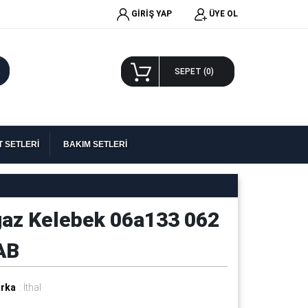
GİRİŞ YAP
ÜYE OL
A
SEPET (
0
)
 SETLERİ
BAKIM SETLERİ
ğaz Kelebek 06a133 062
AB
rka
: İthal