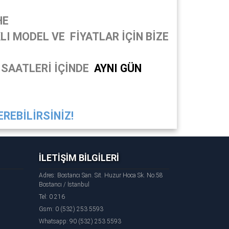
HE
I MODEL VE FİYATLAR İÇİN BİZE
 SAATLERİ İÇİNDE
AYNI GÜN
REBİLİRSİNİZ!
İLETİŞİM BİLGİLERİ
Adres: Bostancı San. Sit. Huzur Hoca Sk. No:58
Bostancı / İstanbul
Tel: 0 216
Gsm: 0 (532) 253 5593
Whatsapp: 90 (532) 253 5593