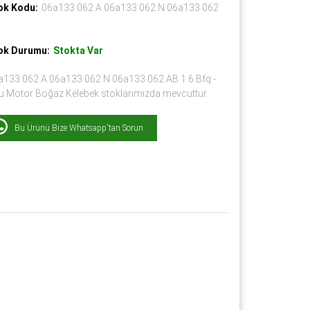
ok Kodu:
06a133 062 A 06a133 062 N 06a133 062
ok Durumu:
Stokta Var
a133 062 A 06a133 062 N 06a133 062 AB 1.6 Bfq -
u Motor Boğaz Kelebek stoklarımızda mevcuttur.
Bu Ürünü Bize Whatsapp'tan Sorun