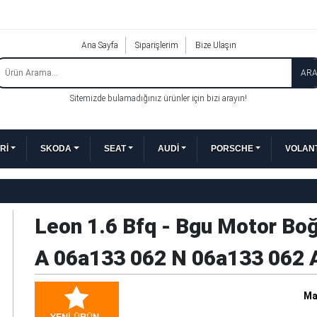
Ana Sayfa
Siparişlerim
Bize Ulaşın
AR
Sitemizde bulamadığınız ürünler için bizi arayın!
Rİ
SKODA
SEAT
AUDİ
PORSCHE
VOLANT
Leon 1.6 Bfq - Bgu Motor Bo
A 06a133 062 N 06a133 062 
Ma