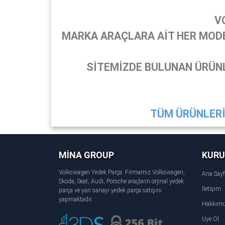
V
MARKA ARAÇLARA AİT HER MODEL
SİTEMİZDE BULUNAN ÜRÜNL
TÜM ÜRÜNLERİ 
MİNA GROUP
KUR
Volkswagen Yedek Parça: Firmamız Volkswagen,
Ana Say
Skoda, Seat, Audi, Porsche araçların orjinal yedek
İletişim
parça ve yan sanayi yedek parça satışını
yapmaktadır.
Hakkımı
Üye Ol