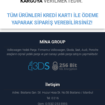
KARGOYA
VERİLMEKTEDİR.
TÜM ÜRÜNLERİ KREDİ KARTI İLE ÖDEME
YAPARAK SİPARİŞ VEREBİLİRSİNİZ!
MİNA GROUP
Volkswagen Yedek Parça: Firmamız Volkswagen, Skoda, Seat, Audi, Porsche
araçların orjinal yedek parça ve yan sanayi yedek parça satışını yapmaktadır.
İletişim
Adres: Bostancı San. Sit. Huzur Hoca Sk. No:58 Bostancı / İstanbul
Tel: 0 216
Gsm: 0 (532) 253 5593