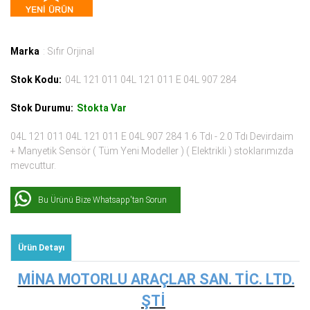
Marka
: Sıfır Orjinal
Stok Kodu:
04L 121 011 04L 121 011 E 04L 907 284
Stok Durumu:
Stokta Var
04L 121 011 04L 121 011 E 04L 907 284 1.6 Tdı - 2.0 Tdı Devirdaim
+ Manyetik Sensör ( Tüm Yeni Modeller ) ( Elektrikli ) stoklarımızda
mevcuttur.
Bu Ürünü Bize Whatsapp'tan Sorun
Ürün Detayı
MİNA MOTORLU ARAÇLAR SAN. TİC. LTD.
ŞTİ