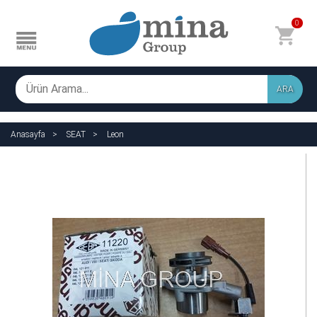
0
ARA
Anasayfa
SEAT
Leon