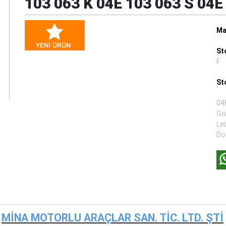
103 063 K 04E 103 063 S 04E
Ma
St
F
St
04
Gol
Leo
Dol
MİNA MOTORLU ARAÇLAR SAN. TİC. LTD. ŞTİ