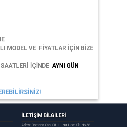
HE
I MODEL VE FİYATLAR İÇİN BİZE
 SAATLERİ İÇİNDE
AYNI GÜN
REBİLİRSİNİZ!
İLETİŞİM BİLGİLERİ
Adres: Bostancı San. Sit. Huzur Hoca Sk. No:58