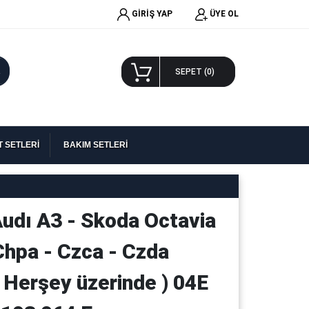
GİRİŞ YAP
ÜYE OL
A
SEPET (
0
)
 SETLERİ
BAKIM SETLERİ
Audı A3 - Skoda Octavia
Chpa - Czca - Czda
( Herşey üzerinde ) 04E