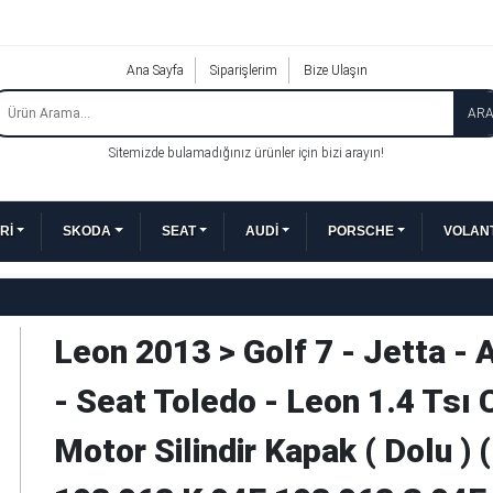
Ana Sayfa
Siparişlerim
Bize Ulaşın
AR
Sitemizde bulamadığınız ürünler için bizi arayın!
Rİ
SKODA
SEAT
AUDİ
PORSCHE
VOLANT
Leon 2013 > Golf 7 - Jetta - 
- Seat Toledo - Leon 1.4 Tsı 
Motor Silindir Kapak ( Dolu ) 