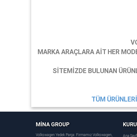
V
MARKA ARAÇLARA AİT HER MODEL
SİTEMİZDE BULUNAN ÜRÜNL
TÜM ÜRÜNLERİ 
MİNA GROUP
KUR
Volkswagen Yedek Parça: Firmamız Volkswagen,
Ana Say