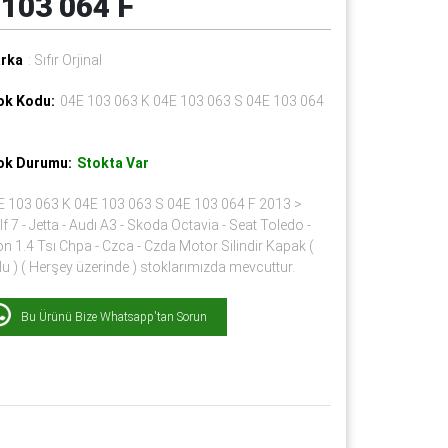
 103 064 F
rka
: Sıfır Orjinal
ok Kodu:
04E 103 063 K 04E 103 063 S 04E 103 064
ok Durumu:
Stokta Var
E 103 063 K 04E 103 063 S 04E 103 064 F 2013 >
f 7 - Jetta - Audı A3 - Skoda Octavia - Seat Toledo -
n 1.4 Tsı Chpa - Czca - Czda Motor Silindir Kapak (
u ) ( Herşey üzerinde ) stoklarımızda mevcuttur.
Bu Ürünü Bize Whatsapp'tan Sorun