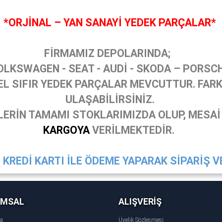
*ORJİNAL – YAN SANAYİ YEDEK PARÇALAR*
FİRMAMIZ DEPOLARINDA;
OLKSWAGEN - SEAT - AUDİ - SKODA – PORSC
 SIFIR YEDEK PARÇALAR MEVCUTTUR. FARKL
ULAŞABİLİRSİNİZ.
ERİN TAMAMI STOKLARIMIZDA OLUP, MESAİ
KARGOYA
VERİLMEKTEDİR.
KREDİ KARTI İLE ÖDEME YAPARAK SİPARİŞ VE
UMSAL
ALIŞVERİŞ
fa
Üyelik Sözleşmesi