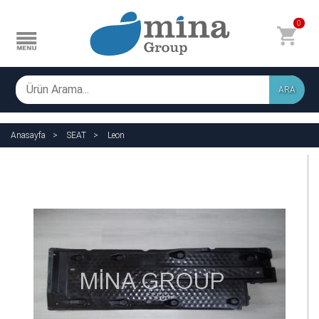
0
ARA
Anasayfa
SEAT
Leon