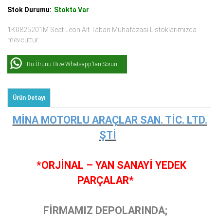
Stok Durumu:
Stokta Var
1K0825201M Seat Leon Alt Taban Muhafazası L stoklarımızda
mevcuttur.
Bu Ürünü Bize Whatsapp'tan Sorun
Ürün Detayı
MİNA MOTORLU ARAÇLAR SAN. TİC. LTD.
ŞTİ
*ORJİNAL – YAN SANAYİ YEDEK
PARÇALAR*
FİRMAMIZ DEPOLARINDA;