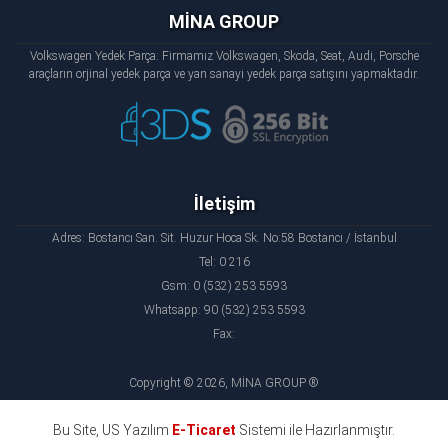
MİNA GROUP
Volkswagen Yedek Parça: Firmamız Volkswagen, Skoda, Seat, Audi, Porsche
araçların orjinal yedek parça ve yan sanayi yedek parça satışını yapmaktadır.
İletişim
Adres: Bostancı San. Sit. Huzur Hoca Sk. No:58 Bostancı / İstanbul
Tel: 0 216
Gsm: 0 (532) 253 5593
Whatsapp: 90 (532) 253 5593
Fax:
Copyright © 2026, MİNA GROUP ®
Bu Site, US Yazılım
E-Ticaret
Sistemi ile Hazırlanmıştır.