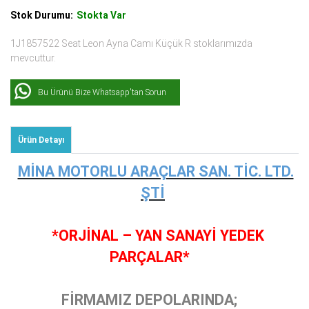
Stok Durumu:
Stokta Var
1J1857522 Seat Leon Ayna Camı Küçük R stoklarımızda
mevcuttur.
Bu Ürünü Bize Whatsapp'tan Sorun
Ürün Detayı
MİNA MOTORLU ARAÇLAR SAN. TİC. LTD.
ŞTİ
*ORJİNAL – YAN SANAYİ YEDEK
PARÇALAR*
FİRMAMIZ DEPOLARINDA;