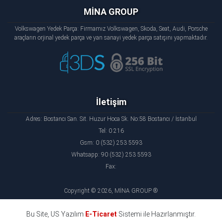
MİNA GROUP
Volkswagen Yedek Parça: Firmamız Volkswagen, Skoda, Seat, Audi, Porsche
araçların orjinal yedek parça ve yan sanayi yedek parça satışını yapmaktadır.
İletişim
Adres: Bostancı San. Sit. Huzur Hoca Sk. No:58 Bostancı / İstanbul
Tel: 0 216
Gsm: 0 (532) 253 5593
Whatsapp: 90 (532) 253 5593
Fax:
Copyright © 2026, MİNA GROUP ®
Bu Site, US Yazılım
E-Ticaret
Sistemi ile Hazırlanmıştır.