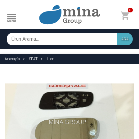
0
ARA
Anasayfa
SEAT
Leon