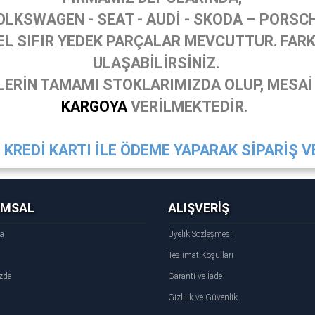
OLKSWAGEN - SEAT - AUDİ - SKODA – PORSC
 SIFIR YEDEK PARÇALAR MEVCUTTUR. FARKL
ULAŞABİLİRSİNİZ.
ERİN TAMAMI STOKLARIMIZDA OLUP, MESAİ
KARGOYA
VERİLMEKTEDİR.
KREDİ KARTI İLE ÖDEME YAPARAK SİPARİŞ VE
UMSAL
ALIŞVERİŞ
fa
Üyelik Sözleşmesi
Teslimat Koşulları
zda
Garanti ve İade
Gizlilik ve Güvenlik