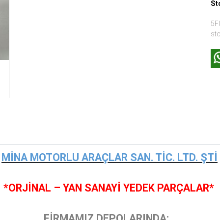
St
5F
st
MİNA MOTORLU ARAÇLAR SAN. TİC. LTD. ŞTİ
*ORJİNAL – YAN SANAYİ YEDEK PARÇALAR*
FİRMAMIZ DEPOLARINDA;