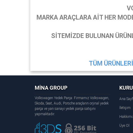
V
MARKA ARAÇLARA AİT HER MODEL
SİTEMİZDE BULUNAN ÜRÜNL
TÜM ÜRÜNLERİ 
MİNA GROUP
KUR
Volkswagen Yedek Parça: Firmamız Volkswagen,
Ana Say
Skoda, Seat, Audi, Porsche araçların orjinal yedek
İletişim
parça ve yan sanayi yedek parça satışını
yapmaktadır.
Hakkımı
Üye Ol