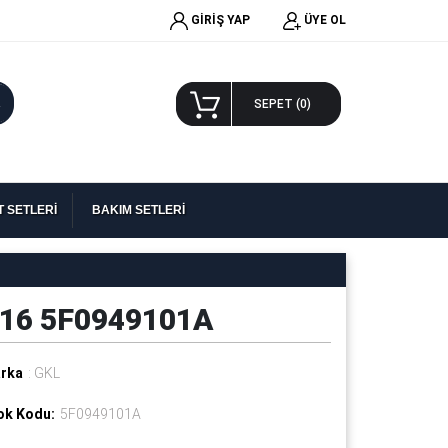
GİRİŞ YAP
ÜYE OL
A
SEPET (
0
)
 SETLERİ
BAKIM SETLERİ
2016 5F0949101A
rka
: GKL
ok Kodu:
5F0949101A