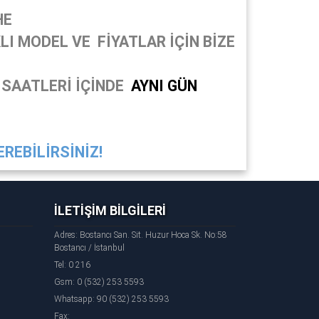
HE
I MODEL VE FİYATLAR İÇİN BİZE
 SAATLERİ İÇİNDE
AYNI GÜN
REBİLİRSİNİZ!
İLETİŞİM BİLGİLERİ
Adres: Bostancı San. Sit. Huzur Hoca Sk. No:58
Bostancı / İstanbul
Tel: 0 216
Gsm: 0 (532) 253 5593
Whatsapp: 90 (532) 253 5593
Fax: