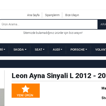
Ana Sayfa
Siparişlerim
Bize Ulaşın
AR
Sitemizde bulamadığınız ürünler için bizi arayın!
Rİ
SKODA
SEAT
AUDİ
PORSCHE
VOLANT
Leon Ayna Sinyali L 2012 - 
Ma
St