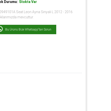
ok Durumu:
Stokta Var
0949101A Seat Leon Ayna Sinyali L 2012 - 2016
oklarımızda mevcuttur.
Bu Ürünü Bize Whatsapp'tan Sorun