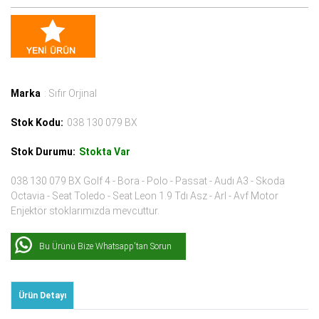
Marka
: Sıfır Orjinal
Stok Kodu:
038 130 079 BX
Stok Durumu:
Stokta Var
038 130 079 BX Golf 4 - Bora - Polo - Passat - Audı A3 - Skoda
Octavia - Seat Toledo - Seat Leon 1.9 Tdı Asz - Arl - Avf Motor
Enjektör stoklarımızda mevcuttur.
Bu Ürünü Bize Whatsapp'tan Sorun
Ürün Detayı