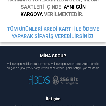
SAATLERİ İÇİNDE
AYNI GÜN
KARGOYA
VERİLMEKTEDİR.
TÜM ÜRÜNLERİ KREDİ KARTI İLE ÖDEME
YAPARAK SİPARİŞ VEREBİLİRSİNİZ!
MİNA GROUP
Volkswagen Yedek Parça: Firmamız Volkswagen, Skoda, Seat, Audi, Porsche
araçların orjinal yedek parça ve yan sanayi yedek parça satışını yapmaktadır.
İletişim