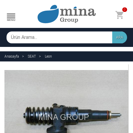
0
ARA
Anasayfa
SEAT
Leon