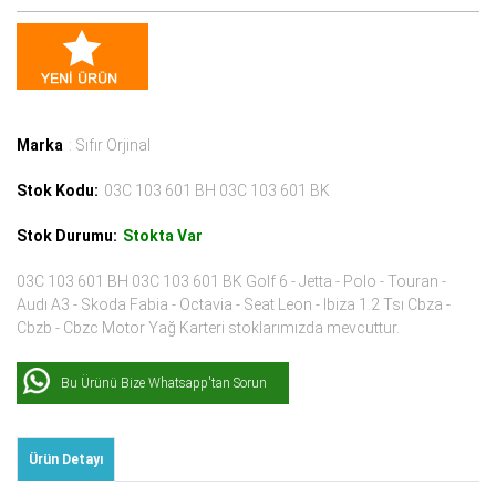
Marka
: Sıfır Orjinal
Stok Kodu:
03C 103 601 BH 03C 103 601 BK
Stok Durumu:
Stokta Var
03C 103 601 BH 03C 103 601 BK Golf 6 - Jetta - Polo - Touran -
Audı A3 - Skoda Fabia - Octavia - Seat Leon - Ibiza 1.2 Tsı Cbza -
Cbzb - Cbzc Motor Yağ Karteri stoklarımızda mevcuttur.
Bu Ürünü Bize Whatsapp'tan Sorun
Ürün Detayı