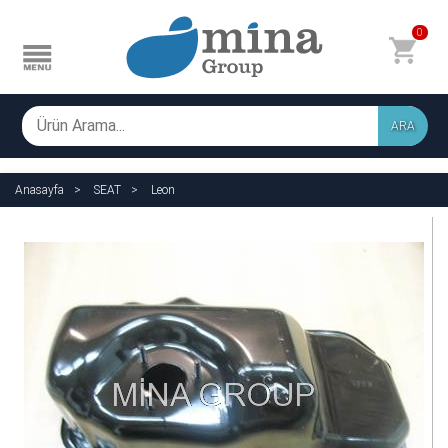
0
ARA
Anasayfa
SEAT
Leon