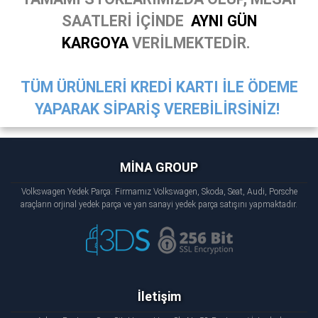
SAATLERİ İÇİNDE
AYNI GÜN
KARGOYA
VERİLMEKTEDİR.
TÜM ÜRÜNLERİ KREDİ KARTI İLE ÖDEME
YAPARAK SİPARİŞ VEREBİLİRSİNİZ!
MİNA GROUP
Volkswagen Yedek Parça: Firmamız Volkswagen, Skoda, Seat, Audi, Porsche
araçların orjinal yedek parça ve yan sanayi yedek parça satışını yapmaktadır.
İletişim