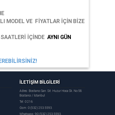
HE
I MODEL VE FİYATLAR İÇİN BİZE
 SAATLERİ İÇİNDE
AYNI GÜN
REBİLİRSİNİZ!
İLETİŞİM BİLGİLERİ
Adres: Bostancı San. Sit. Huzur Hoca Sk. No:58
Bostancı / İstanbul
Tel: 0 216
Gsm: 0 (532) 253 5593
Whatsapp: 90 (532) 253 5593