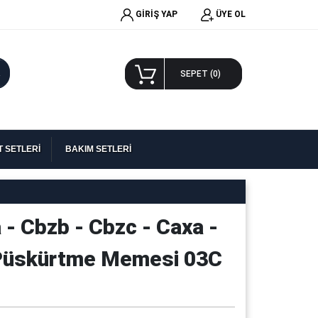
GİRİŞ YAP
ÜYE OL
A
SEPET (
0
)
 SETLERİ
BAKIM SETLERİ
a - Cbzb - Cbzc - Caxa -
 Püskürtme Memesi 03C