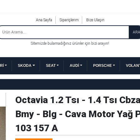
Ana Sayfa
Siparişlerim
Bize Ulaşın
AR
Sitemizde bulamadığınız ürünler için bizi arayın!
Rİ
SKODA
SEAT
AUDİ
PORSCHE
VOLANT
Octavia 1.2 Tsı - 1.4 Tsı Cbz
Bmy - Blg - Cava Motor Yağ
103 157 A