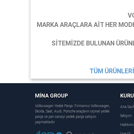
V
MARKA ARAÇLARA AİT HER MODEL
SİTEMİZDE BULUNAN ÜRÜNL
TÜM ÜRÜNLERİ 
MİNA GROUP
KUR
Volkswagen Yedek Parça: Firmamız Volkswagen,
Ana Say
Skoda, Seat, Audi, Porsche araçların orjinal yedek
İletişim
parça ve yan sanayi yedek parça satışını
yapmaktadır.
Hakkımı
Üye Ol