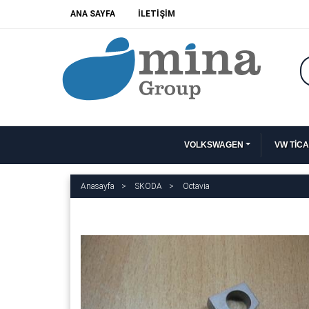
ANA SAYFA
İLETİŞİM
VOLKSWAGEN
VW TİCA
Anasayfa
SKODA
Octavia