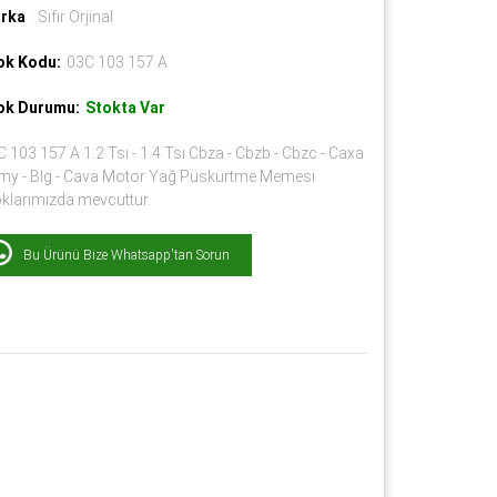
rka
: Sıfır Orjinal
ok Kodu:
03C 103 157 A
ok Durumu:
Stokta Var
 103 157 A 1.2 Tsı - 1.4 Tsı Cbza - Cbzb - Cbzc - Caxa
Bmy - Blg - Cava Motor Yağ Püskürtme Memesi
oklarımızda mevcuttur.
Bu Ürünü Bize Whatsapp'tan Sorun