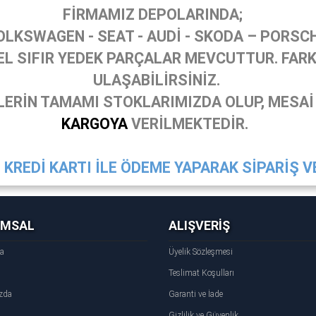
FİRMAMIZ DEPOLARINDA;
OLKSWAGEN - SEAT - AUDİ - SKODA – PORSC
 SIFIR YEDEK PARÇALAR MEVCUTTUR. FARKL
ULAŞABİLİRSİNİZ.
ERİN TAMAMI STOKLARIMIZDA OLUP, MESAİ
KARGOYA
VERİLMEKTEDİR.
KREDİ KARTI İLE ÖDEME YAPARAK SİPARİŞ VE
UMSAL
ALIŞVERİŞ
fa
Üyelik Sözleşmesi
Teslimat Koşulları
zda
Garanti ve İade
Gizlilik ve Güvenlik