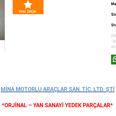
Ma
St
St
03C
- 
st
MİNA MOTORLU ARAÇLAR SAN. TİC. LTD. ŞTİ
*ORJİNAL – YAN SANAYİ YEDEK PARÇALAR*