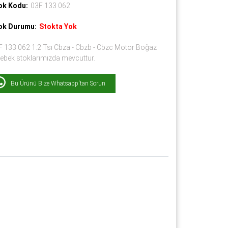
ok Kodu:
03F 133 062
ok Durumu:
Stokta Yok
F 133 062 1.2 Tsı Cbza - Cbzb - Cbzc Motor Boğaz
lebek stoklarımızda mevcuttur.
Bu Ürünü Bize Whatsapp'tan Sorun