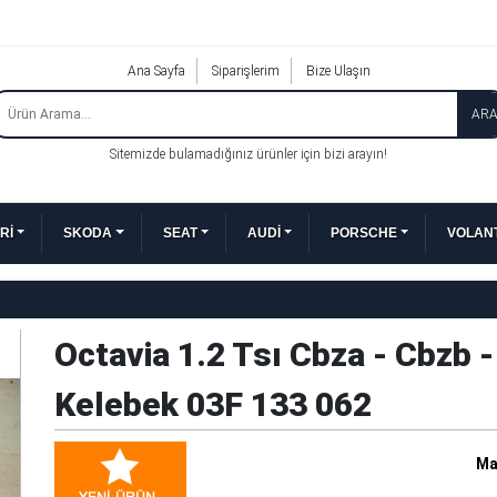
Ana Sayfa
Siparişlerim
Bize Ulaşın
AR
Sitemizde bulamadığınız ürünler için bizi arayın!
Rİ
SKODA
SEAT
AUDİ
PORSCHE
VOLANT
Octavia 1.2 Tsı Cbza - Cbzb 
Kelebek 03F 133 062
Ma