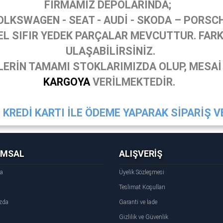
FİRMAMIZ DEPOLARINDA;
OLKSWAGEN - SEAT - AUDİ - SKODA – PORSC
 SIFIR YEDEK PARÇALAR MEVCUTTUR. FARKL
ULAŞABİLİRSİNİZ.
ERİN TAMAMI STOKLARIMIZDA OLUP, MESAİ
KARGOYA
VERİLMEKTEDİR.
KREDİ KARTI İLE ÖDEME YAPARAK SİPARİŞ VE
UMSAL
ALIŞVERİŞ
fa
Üyelik Sözleşmesi
Teslimat Koşulları
zda
Garanti ve İade
Gizlilik ve Güvenlik