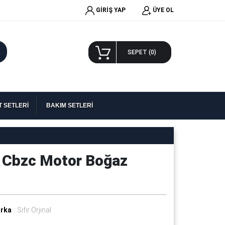
GİRİŞ YAP
ÜYE OL
A
SEPET (
0
)
 SETLERİ
BAKIM SETLERİ
- Cbzc Motor Boğaz
rka
: Sıfır Orjinal