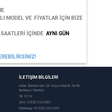
HE
I MODEL VE FİYATLAR İÇİN BİZE
 SAATLERİ İÇİNDE
AYNI GÜN
REBİLİRSİNİZ!
İLETİŞİM BİLGİLERİ
Adres: Bostancı San. Sit. Huzur Hoca Sk. No:58
Bostancı / İstanbul
Tel: 0 216
Gsm: 0 (532) 253 5593
Whatsapp: 90 (532) 253 5593