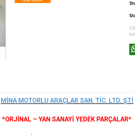
St
St
03
Ke
MİNA MOTORLU ARAÇLAR SAN. TİC. LTD. ŞTİ
*ORJİNAL – YAN SANAYİ YEDEK PARÇALAR*