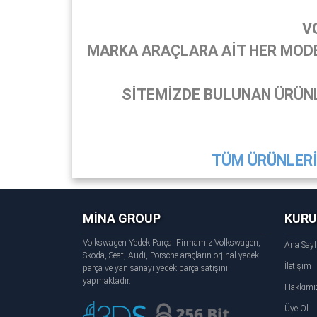
V
MARKA ARAÇLARA AİT HER MODEL
SİTEMİZDE BULUNAN ÜRÜNL
TÜM ÜRÜNLERİ 
MİNA GROUP
KUR
Volkswagen Yedek Parça: Firmamız Volkswagen,
Ana Say
Skoda, Seat, Audi, Porsche araçların orjinal yedek
İletişim
parça ve yan sanayi yedek parça satışını
yapmaktadır.
Hakkımı
Üye Ol