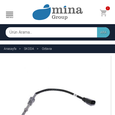
0
ARA
Anasayfa
SKODA
Octavia