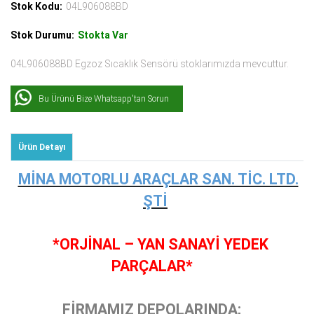
Stok Kodu:
04L906088BD
Stok Durumu:
Stokta Var
04L906088BD Egzoz Sıcaklık Sensörü stoklarımızda mevcuttur.
Bu Ürünü Bize Whatsapp'tan Sorun
Ürün Detayı
MİNA MOTORLU ARAÇLAR SAN. TİC. LTD.
ŞTİ
*ORJİNAL – YAN SANAYİ YEDEK
PARÇALAR*
FİRMAMIZ DEPOLARINDA;