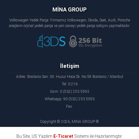
MİNA GROUP
Volkswagen Yedek Parça: Firmamız Volkswagen, Skoda, Seat, Audi, Porsche
araçların orjinal yedek parça ve yan sanayi yedek parça satışını yapmaktadır.
İletişim
Adres: Bostancı San. Sit. Huzur Hoca Sk. No:58 Bostancı / İstanbul
Tel: 0 216
Gsm: 0 (532) 253 5593
Whatsapp: 90 (532) 253 5593
Fax:
Copyright © 2026, MİNA GROUP ®
Bu Site, US Yazılım
E-Ticaret
Sistemi ile Hazırlanmıştır.