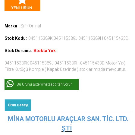
Marka
: Sıfır Orjinal
Stok Kodu:
045115389K 045115389J 045115389H 045115433D
Stok Durumu:
Stokta Yok
045115389K 045115389J 045115389H 045115433D Motor Yağ
Filtre Kütüğü Komple ( Kapak üzerinde ) stoklarımızda mevcuttur.
Bu Ürünü Bize Whatsapp'tan Sorun
Ürün Detayı
MİNA MOTORLU ARAÇLAR SAN. TİC. LTD.
ŞTİ