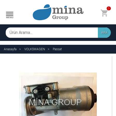
0
ARA
Anasayfa
VOLKSWAGEN
Passat