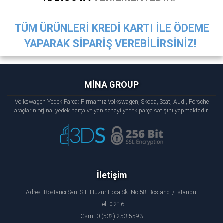
TÜM ÜRÜNLERİ KREDİ KARTI İLE ÖDEME
YAPARAK SİPARİŞ VEREBİLİRSİNİZ!
MİNA GROUP
Volkswagen Yedek Parça: Firmamız Volkswagen, Skoda, Seat, Audi, Porsche
araçların orjinal yedek parça ve yan sanayi yedek parça satışını yapmaktadır.
İletişim
Adres: Bostancı San. Sit. Huzur Hoca Sk. No:58 Bostancı / İstanbul
Tel: 0 216
Gsm: 0 (532) 253 5593