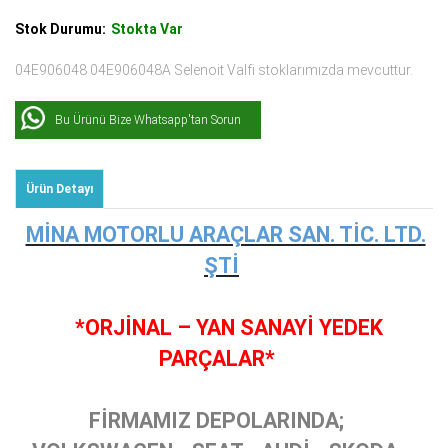
Stok Durumu:
Stokta Var
04E906048 04E906048A Selenoit Valfi stoklarımızda mevcuttur.
Bu Ürünü Bize Whatsapp'tan Sorun
Ürün Detayı
MİNA MOTORLU ARAÇLAR SAN. TİC. LTD.
ŞTİ
*ORJİNAL – YAN SANAYİ YEDEK
PARÇALAR*
FİRMAMIZ DEPOLARINDA;