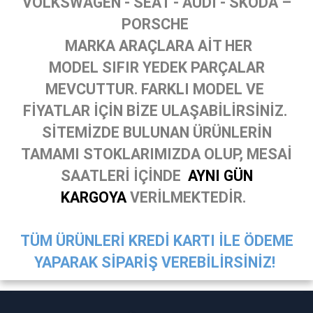
VOLKSWAGEN - SEAT - AUDİ - SKODA –
PORSCHE
MARKA ARAÇLARA AİT HER
MODEL SIFIR YEDEK PARÇALAR
MEVCUTTUR. FARKLI MODEL VE
FİYATLAR İÇİN BİZE ULAŞABİLİRSİNİZ.
SİTEMİZDE BULUNAN ÜRÜNLERİN
TAMAMI STOKLARIMIZDA OLUP, MESAİ
SAATLERİ İÇİNDE
AYNI GÜN
KARGOYA
VERİLMEKTEDİR.
TÜM ÜRÜNLERİ KREDİ KARTI İLE ÖDEME
YAPARAK SİPARİŞ VEREBİLİRSİNİZ!