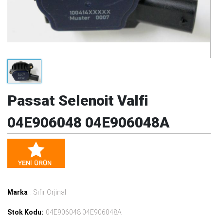
Passat Selenoit Valfi
04E906048 04E906048A
Marka
: Sıfır Orjinal
Stok Kodu:
04E906048 04E906048A