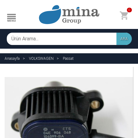
0
ARA
Anasayfa
VOLKSWAGEN
Passat