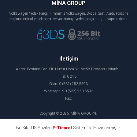
MİNA GROUP
Volkswagen Yedek Parça: Firmamız Volkswagen, Skoda, Seat, Audi, Porsche
araçların orjinal yedek parça ve yan sanayi yedek parça satışını yapmaktadır.
İletişim
Adres: Bostancı San. Sit. Huzur Hoca Sk. No:58 Bostancı / İstanbul
Tel: 0 216
Gsm: 0 (532) 253 5593
Whatsapp: 90 (532) 253 5593
Fax:
Copyright © 2026, MİNA GROUP ®
Bu Site, US Yazılım
E-Ticaret
Sistemi ile Hazırlanmıştır.