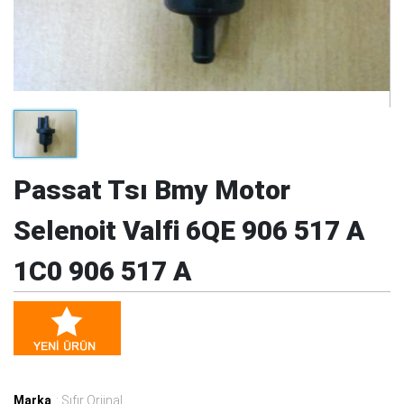
Passat Tsı Bmy Motor
Selenoit Valfi 6QE 906 517 A
1C0 906 517 A
Marka
: Sıfır Orjinal