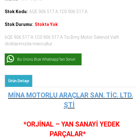
Stok Kodu:
6QE 906 517 A 1C0 906 517 A
Stok Durumu:
Stokta Yok
6QE 906 517 A 1C0 906 517 A Tsı Bmy Motor Selenoit Valfi
stoklarımızda mevcuttur.
Bu Ürünü Bize Whatsapp'tan Sorun
Ürün Detayı
MİNA MOTORLU ARAÇLAR SAN. TİC. LTD.
ŞTİ
*ORJİNAL – YAN SANAYİ YEDEK
PARÇALAR*