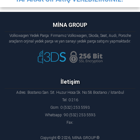
MİNA GROUP
Volkswagen Yedek Parça: Firmamız Volkswagen, Skoda, Seat, Audi, Porsche
araçların orjinal yedek parça ve yan sanayi yedek parça satışını yapmaktadır.
İletişim
Adres: Bostancı San. Sit. Huzur Hoca Sk. No:58 Bostancı / İstanbul
Tel: 0 216
Gsm: 0 (532) 253 5593
Whatsapp: 90 (532) 253 5593
Fax:
Copyright © 2026, MİNA GROUP ®