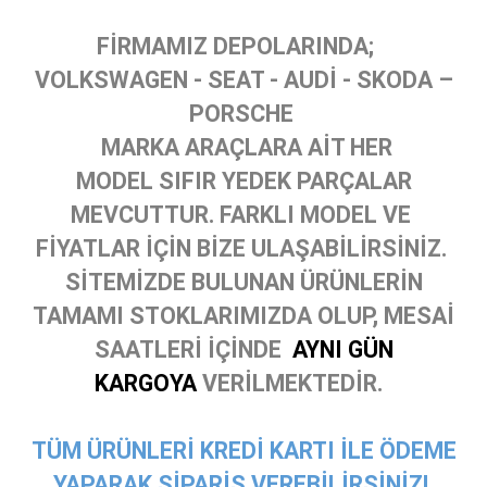
FİRMAMIZ DEPOLARINDA;
VOLKSWAGEN - SEAT - AUDİ - SKODA –
PORSCHE
MARKA ARAÇLARA AİT HER
MODEL SIFIR YEDEK PARÇALAR
MEVCUTTUR. FARKLI MODEL VE
FİYATLAR İÇİN BİZE ULAŞABİLİRSİNİZ.
SİTEMİZDE BULUNAN ÜRÜNLERİN
TAMAMI STOKLARIMIZDA OLUP, MESAİ
SAATLERİ İÇİNDE
AYNI GÜN
KARGOYA
VERİLMEKTEDİR.
TÜM ÜRÜNLERİ KREDİ KARTI İLE ÖDEME
YAPARAK SİPARİŞ VEREBİLİRSİNİZ!