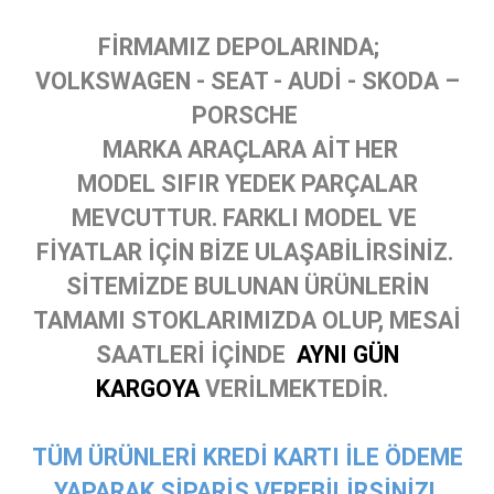
FİRMAMIZ DEPOLARINDA;
VOLKSWAGEN - SEAT - AUDİ - SKODA –
PORSCHE
MARKA ARAÇLARA AİT HER
MODEL SIFIR YEDEK PARÇALAR
MEVCUTTUR. FARKLI MODEL VE
FİYATLAR İÇİN BİZE ULAŞABİLİRSİNİZ.
SİTEMİZDE BULUNAN ÜRÜNLERİN
TAMAMI STOKLARIMIZDA OLUP, MESAİ
SAATLERİ İÇİNDE
AYNI GÜN
KARGOYA
VERİLMEKTEDİR.
TÜM ÜRÜNLERİ KREDİ KARTI İLE ÖDEME
YAPARAK SİPARİŞ VEREBİLİRSİNİZ!