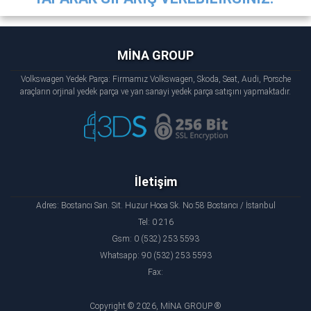
MİNA GROUP
Volkswagen Yedek Parça: Firmamız Volkswagen, Skoda, Seat, Audi, Porsche
araçların orjinal yedek parça ve yan sanayi yedek parça satışını yapmaktadır.
İletişim
Adres: Bostancı San. Sit. Huzur Hoca Sk. No:58 Bostancı / İstanbul
Tel: 0 216
Gsm: 0 (532) 253 5593
Whatsapp: 90 (532) 253 5593
Fax:
Copyright © 2026, MİNA GROUP ®