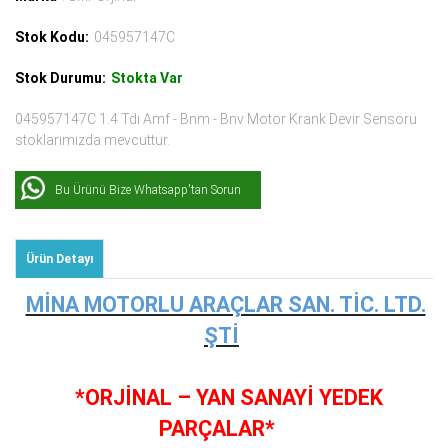
Stok Kodu:
045957147C
Stok Durumu:
Stokta Var
045957147C 1.4 Tdı Amf - Bnm - Bnv Motor Krank Devir Sensörü
stoklarımızda mevcuttur.
Bu Ürünü Bize Whatsapp'tan Sorun
Ürün Detayı
MİNA MOTORLU ARAÇLAR SAN. TİC. LTD.
ŞTİ
*ORJİNAL – YAN SANAYİ YEDEK
PARÇALAR*