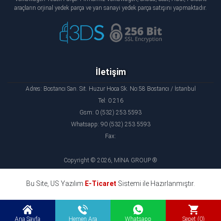
araçların orjinal yedek parça ve yan sanayi yedek parça satışını yapmaktadır.
İletişim
Adres: Bostancı San. Sit. Huzur Hoca Sk. No:58 Bostancı / İstanbul
Tel: 0 216
Gsm: 0 (532) 253 5593
Whatsapp: 90 (532) 253 5593
Fax:
Copyright © 2026, MİNA GROUP ®
Bu Site, US Yazılım
E-Ticaret
Sistemi ile Hazırlanmıştır.
Ana Sayfa
Hemen Ara
Whatsapp
Sepet (0)