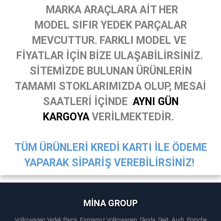
MARKA ARAÇLARA AİT HER
MODEL SIFIR YEDEK PARÇALAR
MEVCUTTUR. FARKLI MODEL VE
FİYATLAR İÇİN BİZE ULAŞABİLİRSİNİZ.
SİTEMİZDE BULUNAN ÜRÜNLERİN
TAMAMI STOKLARIMIZDA OLUP, MESAİ
SAATLERİ İÇİNDE
AYNI GÜN
KARGOYA
VERİLMEKTEDİR.
TÜM ÜRÜNLERİ KREDİ KARTI İLE ÖDEME
YAPARAK SİPARİŞ VEREBİLİRSİNİZ!
MİNA GROUP
Volkswagen Yedek Parça: Firmamız Volkswagen, Skoda, Seat, Audi, Porsche