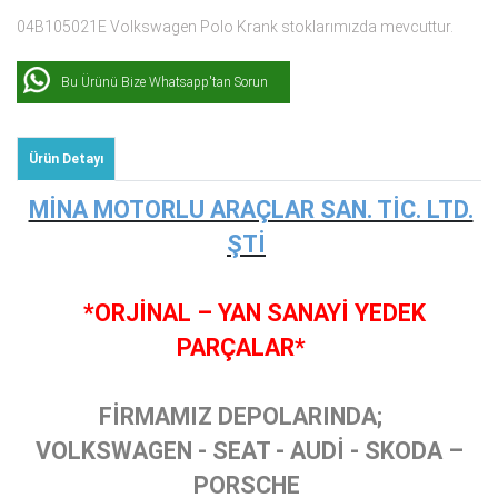
04B105021E Volkswagen Polo Krank stoklarımızda mevcuttur.
Bu Ürünü Bize Whatsapp'tan Sorun
Ürün Detayı
MİNA MOTORLU ARAÇLAR SAN. TİC. LTD.
ŞTİ
*ORJİNAL – YAN SANAYİ YEDEK
PARÇALAR*
FİRMAMIZ DEPOLARINDA;
VOLKSWAGEN - SEAT - AUDİ - SKODA –
PORSCHE