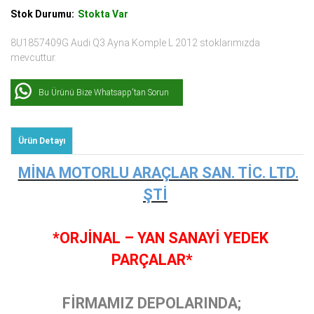
Stok Durumu:
Stokta Var
8U1857409G Audi Q3 Ayna Komple L 2012 stoklarımızda
mevcuttur.
Bu Ürünü Bize Whatsapp'tan Sorun
Ürün Detayı
MİNA MOTORLU ARAÇLAR SAN. TİC. LTD.
ŞTİ
*ORJİNAL – YAN SANAYİ YEDEK
PARÇALAR*
FİRMAMIZ DEPOLARINDA;