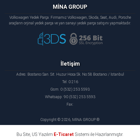
MİNA GROUP
Volkswagen Yedek Parça: Firmamız Volkswagen, Skoda, Seat, Audi, Porsche
araçların orjinal yedek parça ve yan sanayi yedek parça satışını yapmaktadır.
İletişim
Adres: Bostancı San. Sit. Huzur Hoca Sk. No:58 Bostancı / İstanbul
Tel: 0 216
Gsm: 0 (532) 253 5593
Whatsapp: 90 (532) 253 5593
Fax:
Copyright © 2026, MİNA GROUP ®
Bu Site, US Yazılım
E-Ticaret
Sistemi ile Hazırlanmıştır.