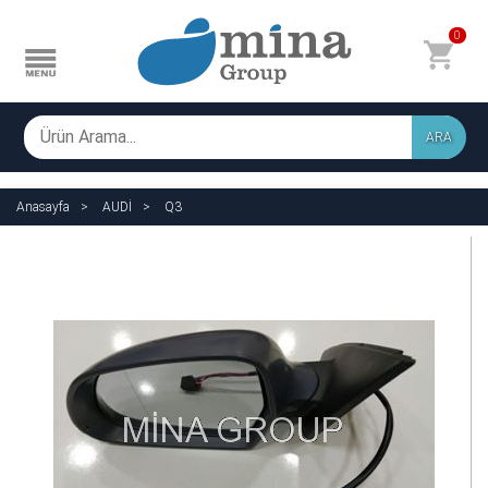
0
ARA
Anasayfa
AUDİ
Q3