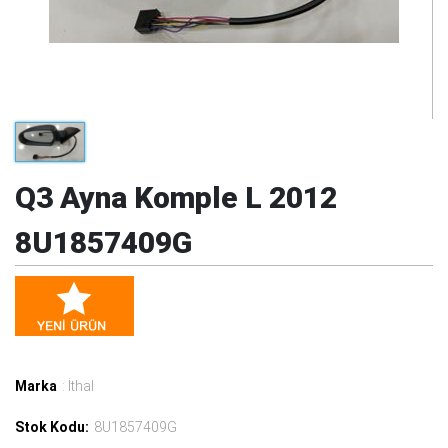
Q3 Ayna Komple L 2012
8U1857409G
Marka
: İthal
Stok Kodu:
8U1857409G