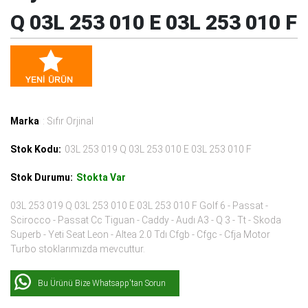
Q 03L 253 010 E 03L 253 010 F
Marka
: Sıfır Orjinal
Stok Kodu:
03L 253 019 Q 03L 253 010 E 03L 253 010 F
Stok Durumu:
Stokta Var
03L 253 019 Q 03L 253 010 E 03L 253 010 F Golf 6 - Passat -
Scirocco - Passat Cc Tiguan - Caddy - Audı A3 - Q 3 - Tt - Skoda
Superb - Yeti Seat Leon - Altea 2.0 Tdı Cfgb - Cfgc - Cfja Motor
Turbo stoklarımızda mevcuttur.
Bu Ürünü Bize Whatsapp'tan Sorun