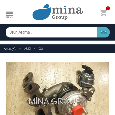
0
ARA
Anasayfa
AUDİ
Q3