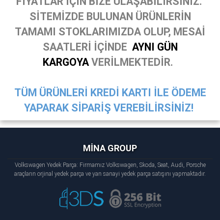
FİYATLAR İÇİN BİZE ULAŞABİLİRSİNİZ.
SİTEMİZDE BULUNAN ÜRÜNLERİN
TAMAMI STOKLARIMIZDA OLUP, MESAİ
SAATLERİ İÇİNDE
AYNI GÜN
KARGOYA
VERİLMEKTEDİR.
TÜM ÜRÜNLERİ KREDİ KARTI İLE ÖDEME
YAPARAK SİPARİŞ VEREBİLİRSİNİZ!
MİNA GROUP
Volkswagen Yedek Parça: Firmamız Volkswagen, Skoda, Seat, Audi, Porsche
araçların orjinal yedek parça ve yan sanayi yedek parça satışını yapmaktadır.