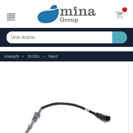
0
ARA
Anasayfa
SKODA
Rapid