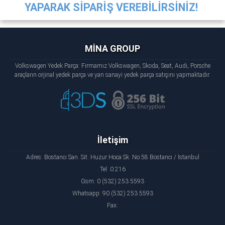
YAPARAK SİPARİŞ VEREBİLİRSİNİZ!
MİNA GROUP
Volkswagen Yedek Parça: Firmamız Volkswagen, Skoda, Seat, Audi, Porsche
araçların orjinal yedek parça ve yan sanayi yedek parça satışını yapmaktadır.
İletişim
Adres: Bostancı San. Sit. Huzur Hoca Sk. No:58 Bostancı / İstanbul
Tel: 0 216
Gsm: 0 (532) 253 5593
Whatsapp: 90 (532) 253 5593
Fax: