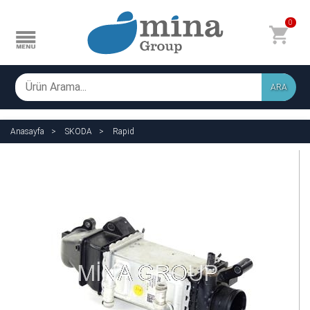
0
ARA
Anasayfa
SKODA
Rapid