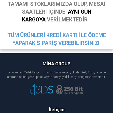
TAMAMI STOKLARIMIZDA OLUP, MESAİ
SAATLERİ İÇİNDE
AYNI GÜN
KARGOYA
VERİLMEKTEDİR.
TÜM ÜRÜNLERİ KREDİ KARTI İLE ÖDEME
YAPARAK SİPARİŞ VEREBİLİRSİNİZ!
MİNA GROUP
Volkswagen Yedek Parça: Firmamız Volkswagen, Skoda, Seat, Audi, Porsche
araçların orjinal yedek parça ve yan sanayi yedek parça satışını yapmaktadır.
İletişim