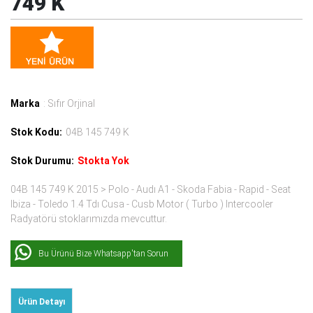
749 K
Marka
: Sıfır Orjinal
Stok Kodu:
04B 145 749 K
Stok Durumu:
Stokta Yok
04B 145 749 K 2015 > Polo - Audı A1 - Skoda Fabia - Rapid - Seat
Ibiza - Toledo 1.4 Tdı Cusa - Cusb Motor ( Turbo ) Intercooler
Radyatörü stoklarımızda mevcuttur.
Bu Ürünü Bize Whatsapp'tan Sorun
Ürün Detayı