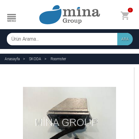
0
ARA
Anasayfa
SKODA
Roomster