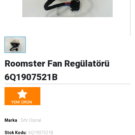
Roomster Fan Regülatörü
6Q1907521B
Marka
: Sıfır Orjinal
Stok Kodu:
6Q1907521B