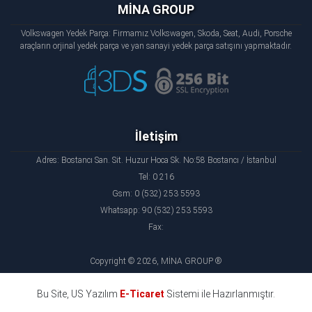
MİNA GROUP
Volkswagen Yedek Parça: Firmamız Volkswagen, Skoda, Seat, Audi, Porsche
araçların orjinal yedek parça ve yan sanayi yedek parça satışını yapmaktadır.
İletişim
Adres: Bostancı San. Sit. Huzur Hoca Sk. No:58 Bostancı / İstanbul
Tel: 0 216
Gsm: 0 (532) 253 5593
Whatsapp: 90 (532) 253 5593
Fax:
Copyright © 2026, MİNA GROUP ®
Bu Site, US Yazılım
E-Ticaret
Sistemi ile Hazırlanmıştır.