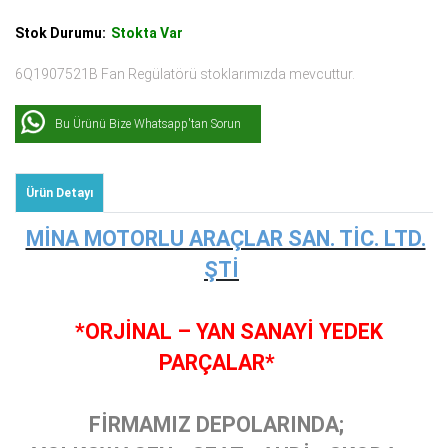
Stok Durumu:
Stokta Var
6Q1907521B Fan Regülatörü stoklarımızda mevcuttur.
Bu Ürünü Bize Whatsapp'tan Sorun
Ürün Detayı
MİNA MOTORLU ARAÇLAR SAN. TİC. LTD.
ŞTİ
*ORJİNAL – YAN SANAYİ YEDEK
PARÇALAR*
FİRMAMIZ DEPOLARINDA;