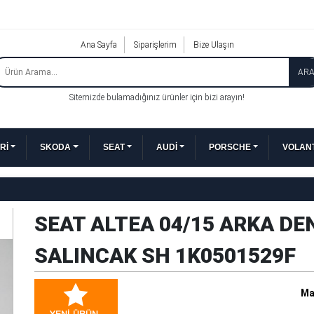
Ana Sayfa
Siparişlerim
Bize Ulaşın
AR
Sitemizde bulamadığınız ürünler için bizi arayın!
Rİ
SKODA
SEAT
AUDİ
PORSCHE
VOLANT
SEAT ALTEA 04/15 ARKA D
SALINCAK SH 1K0501529F
Ma