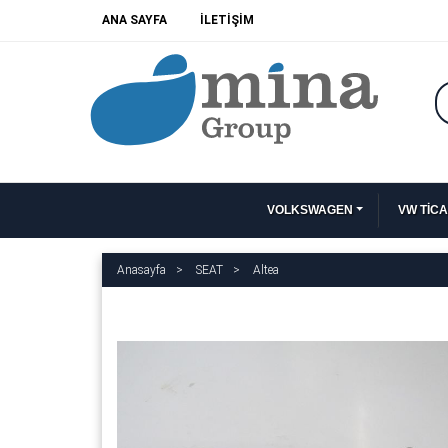
ANA SAYFA
İLETİŞİM
VOLKSWAGEN
VW TİCA
Anasayfa
SEAT
Altea