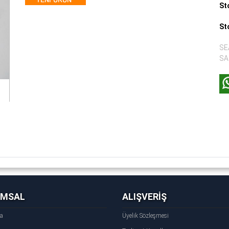
St
St
SE
SA
UMSAL
ALIŞVERİŞ
fa
Üyelik Sözleşmesi