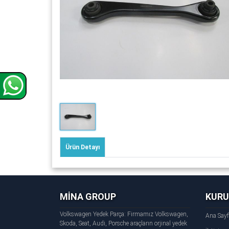
Ürün Detayı
MİNA GROUP
KUR
Volkswagen Yedek Parça: Firmamız Volkswagen,
Ana Say
Skoda, Seat, Audi, Porsche araçların orjinal yedek