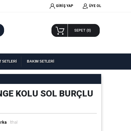
GİRİŞ YAP
ÜYE OL
A
SEPET (
0
)
 SETLERİ
BAKIM SETLERİ
ENGE KOLU SOL BURÇLU
rka
: İthal