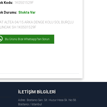
ok Kodu:
1K0501529F
ok Durumu:
Stokta Var
AT ALTEA 04/15 ARKA DENGE KOLU SOL BURÇLU
LINCAK SH 1K0501529F
Bu Ürünü Bize Whatsapp'tan Sorun
İLETİŞİM BİLGİLERİ
Adres: Bostancı San. Sit. Huzur Hoca Sk. No:58
Bostancı / İstanbul