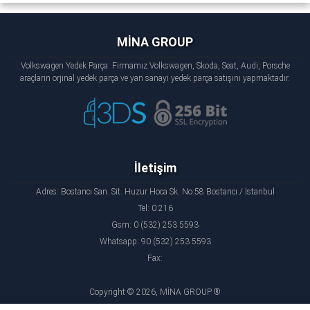
MİNA GROUP
Volkswagen Yedek Parça: Firmamız Volkswagen, Skoda, Seat, Audi, Porsche
araçların orjinal yedek parça ve yan sanayi yedek parça satışını yapmaktadır.
İletişim
Adres: Bostancı San. Sit. Huzur Hoca Sk. No:58 Bostancı / İstanbul
Tel: 0 216
Gsm: 0 (532) 253 5593
Whatsapp: 90 (532) 253 5593
Fax:
Copyright © 2026, MİNA GROUP ®