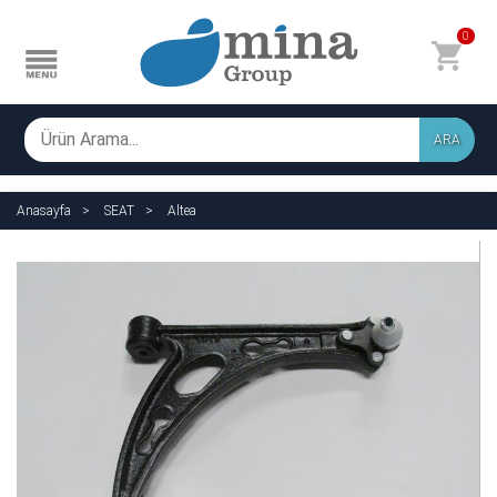
0
ARA
Anasayfa
SEAT
Altea