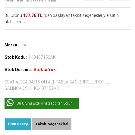
Peşin fiyatına 3 taksit imkanı
Bu Ürünü
137.76 TL
'den başlayan taksit seçenekleriyle satın
alabilirsiniz.
Marka
: İthal
Stok Kodu:
1K0407152AK
Stok Durumu:
Stokta Yok
SEAT ALTEA 04/15 ÖN ALT TABLA SAĞ BURÇLU/ROTİLLİ
SALINCAK SH 1K0407152AK
Bu Ürünü Bize Whatsapp'tan Sorun
Ürün Detayı
Taksit Seçenekleri