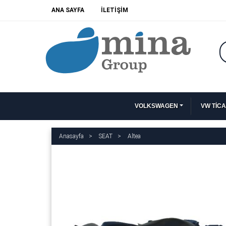
ANA SAYFA
İLETİŞİM
VOLKSWAGEN
VW TİCA
Anasayfa
SEAT
Altea