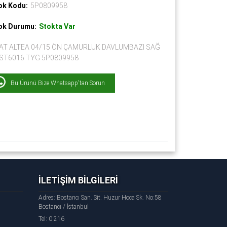
ok Kodu:
5P0809958
ok Durumu:
Stokta Var
AT ALTEA 04/15 ÖN ÇAMURLUK DAVLUMBAZI SAĞ
 ST6016 TYG 5P0809958
Bu Ürünü Bize Whatsapp'tan Sorun
İLETİŞİM BİLGİLERİ
Adres: Bostancı San. Sit. Huzur Hoca Sk. No:58
Bostancı / İstanbul
Tel: 0 216