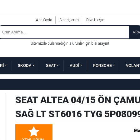
Ana Sayfa
Siparişlerim
Bize Ulaşın
AR
Sitemizde bulamadığınız ürünler için bizi arayın!
Rİ
SKODA
SEAT
AUDİ
PORSCHE
VOLANT
SEAT ALTEA 04/15 ÖN ÇAM
SAĞ LT ST6016 TYG 5P0809
Ma