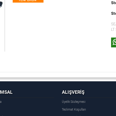
St
St
SE
LT
UMSAL
ALIŞVERİŞ
fa
Üyelik Sözleşmesi
Teslimat Koşulları