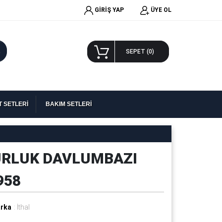
GİRİŞ YAP
ÜYE OL
A
SEPET (
0
)
 SETLERİ
BAKIM SETLERİ
URLUK DAVLUMBAZI
958
rka
: İthal