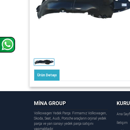
Ürün Detayı
MİNA GROUP
KUR
Volkswagen Yedek Parça: Firmamız Volkswagen,
Ana Say
Skoda, Seat, Audi, Porsche araçların orjinal yedek
İletişim
parça ve yan sanayi yedek parça satışını
yapmaktadır.