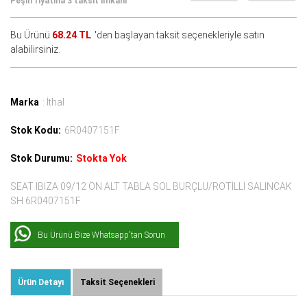
Peşin fiyatına 3 taksit imkanı
Bu Ürünü
68.24 TL
'den başlayan taksit seçenekleriyle satın
alabilirsiniz.
Marka
: İthal
Stok Kodu:
6R0407151F
Stok Durumu:
Stokta Yok
SEAT IBIZA 09/12 ÖN ALT TABLA SOL BURÇLU/ROTİLLİ SALINCAK
SH 6R0407151F
Bu Ürünü Bize Whatsapp'tan Sorun
Ürün Detayı
Taksit Seçenekleri