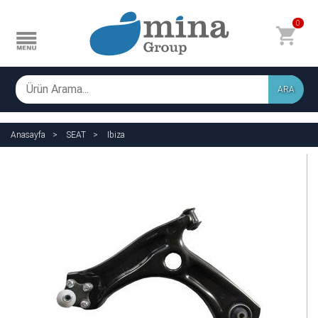
0
ARA
Anasayfa
SEAT
Ibiza