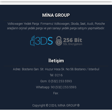
MİNA GROUP
Volkswagen Yedek Parça: Firmamız Volkswagen, Skoda, Seat, Audi, Porsche
araçların orjinal yedek parça ve yan sanayi yedek parça satışını yapmaktadır.
İletişim
Adres: Bostancı San. Sit. Huzur Hoca Sk. No:58 Bostancı / İstanbul
Tel: 0 216
Gsm: 0 (532) 253 5593
Whatsapp: 90 (532) 253 5593
Fax:
Copyright © 2026, MİNA GROUP ®