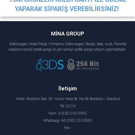
YAPARAK SİPARİŞ VEREBİLİRSİNİZ!
MİNA GROUP
Volkswagen Yedek Parça: Firmamız Volkswagen, Skoda, Seat, Audi, Porsche
araçların orjinal yedek parça ve yan sanayi yedek parça satışını yapmaktadır.
İletişim
Adres: Bostancı San. Sit. Huzur Hoca Sk. No:58 Bostancı / İstanbul
Tel: 0 216
Gsm: 0 (532) 253 5593
Whatsapp: 90 (532) 253 5593
Fax: