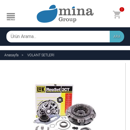
0
ARA
Anasayfa
VOLANT SETLERİ