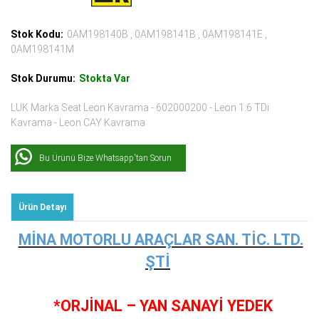
Stok Kodu:
0AM198140B , 0AM198141B , 0AM198141E ,
0AM198141M
Stok Durumu:
Stokta Var
LUK Marka Seat Leon Kavrama - 602000200 - Leon 1.6 TDi
Kavrama - Leon CAY Kavrama
Bu Ürünü Bize Whatsapp'tan Sorun
Ürün Detayı
MİNA MOTORLU ARAÇLAR SAN. TİC. LTD.
ŞTİ
*ORJİNAL – YAN SANAYİ YEDEK