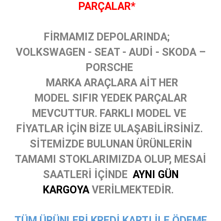
PARÇALAR*
FİRMAMIZ DEPOLARINDA;
VOLKSWAGEN - SEAT - AUDİ - SKODA –
PORSCHE
MARKA ARAÇLARA AİT HER
MODEL SIFIR YEDEK PARÇALAR
MEVCUTTUR. FARKLI MODEL VE
FİYATLAR İÇİN BİZE ULAŞABİLİRSİNİZ.
SİTEMİZDE BULUNAN ÜRÜNLERİN
TAMAMI STOKLARIMIZDA OLUP, MESAİ
SAATLERİ İÇİNDE
AYNI GÜN
KARGOYA
VERİLMEKTEDİR.
TÜM ÜRÜNLERİ KREDİ KARTI İLE ÖDEME