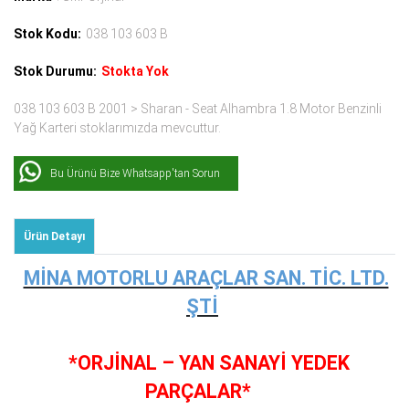
Stok Kodu:
038 103 603 B
Stok Durumu:
Stokta Yok
038 103 603 B 2001 > Sharan - Seat Alhambra 1.8 Motor Benzinli
Yağ Karteri stoklarımızda mevcuttur.
Bu Ürünü Bize Whatsapp'tan Sorun
Ürün Detayı
MİNA MOTORLU ARAÇLAR SAN. TİC. LTD.
ŞTİ
*ORJİNAL – YAN SANAYİ YEDEK
PARÇALAR*