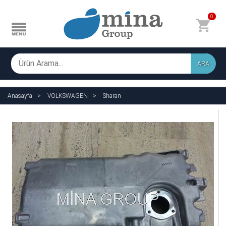
0
ARA
Anasayfa
VOLKSWAGEN
Sharan