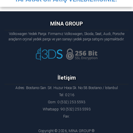
MİNA GROUP
Volkswagen Yedek Parça: Firmamız Volkswagen, Skoda, Seat, Audi, Porsche
araçların orjinal yedek parça ve yan sanayi yedek parça satışını yapmaktadır.
İletişim
Adres: Bostancı San. Sit. Huzur Hoca Sk. No:58 Bostancı / İstanbul
Tel: 0 216
Gsm: 0 (532) 253 5593
Whatsapp: 90 (532) 253 5593
Fax:
Copyright © 2026, MİNA GROUP ®