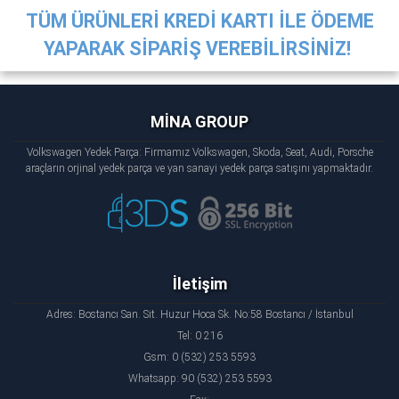
TÜM ÜRÜNLERİ KREDİ KARTI İLE ÖDEME
YAPARAK SİPARİŞ VEREBİLİRSİNİZ!
MİNA GROUP
Volkswagen Yedek Parça: Firmamız Volkswagen, Skoda, Seat, Audi, Porsche
araçların orjinal yedek parça ve yan sanayi yedek parça satışını yapmaktadır.
İletişim
Adres: Bostancı San. Sit. Huzur Hoca Sk. No:58 Bostancı / İstanbul
Tel: 0 216
Gsm: 0 (532) 253 5593
Whatsapp: 90 (532) 253 5593