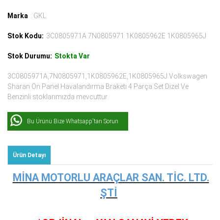
Marka
: GKL
Stok Kodu:
3C0805971A 7N0805971 1K0805962E 1K0805965J
Stok Durumu:
Stokta Var
3C0805971A,7N0805971,1K0805962E,1K0805965J Volkswagen
Sharan Ön Panel Havalandırma Braketi 4 Parça Set Dizel Ve
Benzinli stoklarımızda mevcuttur.
Bu Ürünü Bize Whatsapp'tan Sorun
Ürün Detayı
MİNA MOTORLU ARAÇLAR SAN. TİC. LTD.
ŞTİ