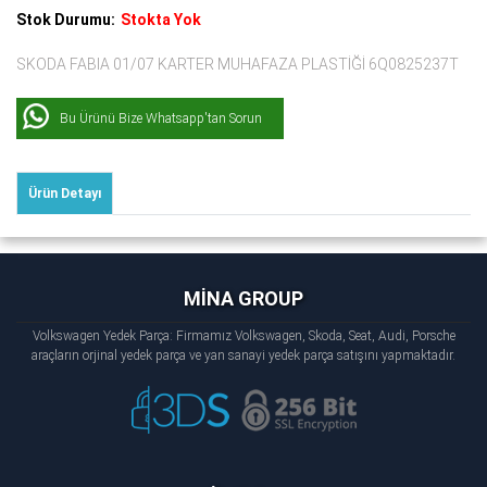
Stok Durumu:
Stokta Yok
SKODA FABIA 01/07 KARTER MUHAFAZA PLASTİĞİ 6Q0825237T
Bu Ürünü Bize Whatsapp'tan Sorun
Ürün Detayı
MİNA GROUP
Volkswagen Yedek Parça: Firmamız Volkswagen, Skoda, Seat, Audi, Porsche
araçların orjinal yedek parça ve yan sanayi yedek parça satışını yapmaktadır.