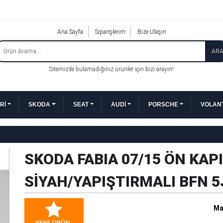
Ana Sayfa
Siparişlerim
Bize Ulaşın
AR
Sitemizde bulamadığınız ürünler için bizi arayın!
Rİ
SKODA
SEAT
AUDİ
PORSCHE
VOLANT
SKODA FABIA 07/15 ÖN KAP
SİYAH/YAPIŞTIRMALI BFN 
Ma