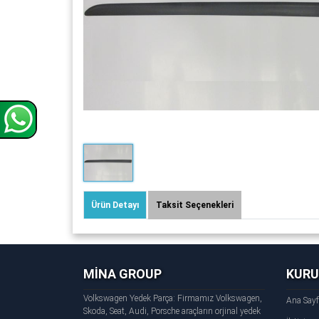
Ürün Detayı
Taksit Seçenekleri
MİNA GROUP
KUR
Volkswagen Yedek Parça: Firmamız Volkswagen,
Ana Say
Skoda, Seat, Audi, Porsche araçların orjinal yedek