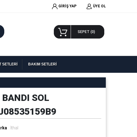
GİRİŞ YAP
ÜYE OL
A
SEPET (
0
)
 SETLERİ
BAKIM SETLERİ
I BANDI SOL
5J08535159B9
rka
: İthal