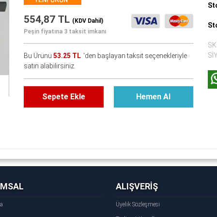
St
554,87 TL
(KDV Dahil)
St
Peşin fiyatına 3 taksit imkanı
SK
Sİ
Bu Ürünü
53.25 TL
'den başlayan taksit seçenekleriyle
satın alabilirsiniz.
Sepete Ekle
Hemen Al
UMSAL
ALIŞVERİŞ
fa
Üyelik Sözleşmesi