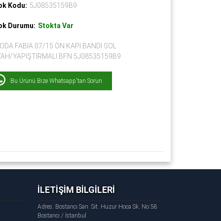
ok Kodu:
5J08535159B9
ok Durumu:
Stokta Var
ODA FABIA 07/15 ÖN KAPI BANDI SOL
YAH/YAPIŞTIRMALI BFN 5J08535159B9
Bu Ürünü Bize Whatsapp'tan Sorun
İLETİŞİM BİLGİLERİ
Adres: Bostancı San. Sit. Huzur Hoca Sk. No:58
Bostancı / İstanbul