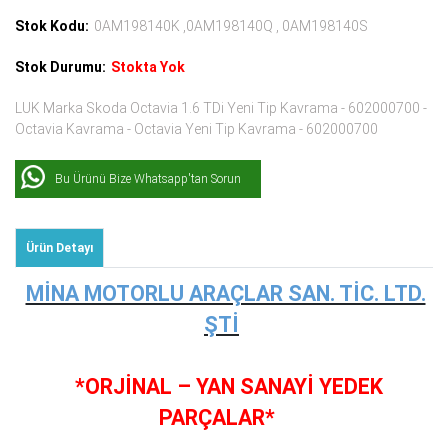
Stok Kodu:
0AM198140K ,0AM198140Q , 0AM198140S
Stok Durumu:
Stokta Yok
LUK Marka Skoda Octavia 1.6 TDi Yeni Tip Kavrama - 602000700 -
Octavia Kavrama - Octavia Yeni Tip Kavrama - 602000700
Bu Ürünü Bize Whatsapp'tan Sorun
Ürün Detayı
MİNA MOTORLU ARAÇLAR SAN. TİC. LTD.
ŞTİ
*ORJİNAL – YAN SANAYİ YEDEK
PARÇALAR*