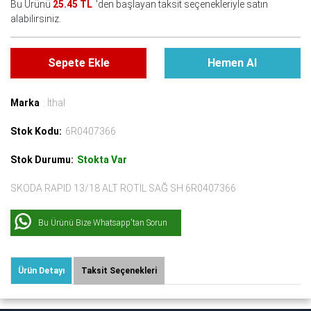
Bu Ürünü
25.45 TL
'den başlayan taksit seçenekleriyle satın
alabilirsiniz.
Sepete Ekle
Hemen Al
Marka
: İthal
Stok Kodu:
6R0407366
Stok Durumu:
Stokta Var
SKODA RAPID 13/18 ALT ROTİL SAĞ SH 6R0407366
Bu Ürünü Bize Whatsapp'tan Sorun
Ürün Detayı
Taksit Seçenekleri