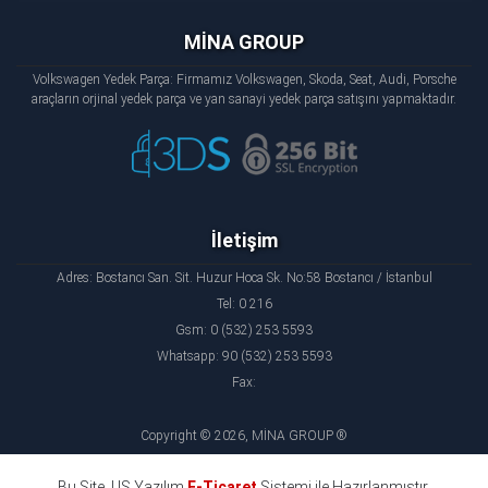
MİNA GROUP
Volkswagen Yedek Parça: Firmamız Volkswagen, Skoda, Seat, Audi, Porsche
araçların orjinal yedek parça ve yan sanayi yedek parça satışını yapmaktadır.
İletişim
Adres: Bostancı San. Sit. Huzur Hoca Sk. No:58 Bostancı / İstanbul
Tel: 0 216
Gsm: 0 (532) 253 5593
Whatsapp: 90 (532) 253 5593
Fax:
Copyright © 2026, MİNA GROUP ®
Bu Site, US Yazılım
E-Ticaret
Sistemi ile Hazırlanmıştır.