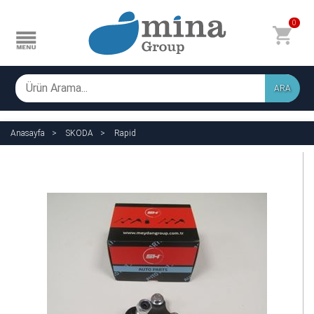
0
ARA
Anasayfa
SKODA
Rapid