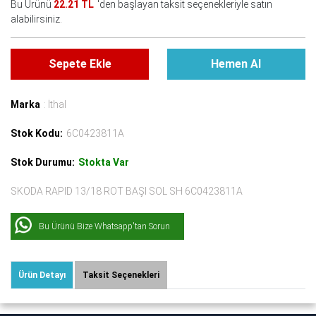
Bu Ürünü
22.21 TL
'den başlayan taksit seçenekleriyle satın
alabilirsiniz.
Sepete Ekle
Hemen Al
Marka
: İthal
Stok Kodu:
6C0423811A
Stok Durumu:
Stokta Var
SKODA RAPID 13/18 ROT BAŞI SOL SH 6C0423811A
Bu Ürünü Bize Whatsapp'tan Sorun
Ürün Detayı
Taksit Seçenekleri