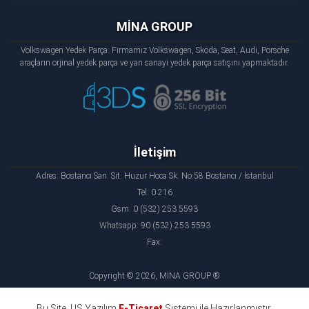
MİNA GROUP
Volkswagen Yedek Parça: Firmamız Volkswagen, Skoda, Seat, Audi, Porsche
araçların orjinal yedek parça ve yan sanayi yedek parça satışını yapmaktadır.
İletişim
Adres: Bostancı San. Sit. Huzur Hoca Sk. No:58 Bostancı / İstanbul
Tel: 0 216
Gsm: 0 (532) 253 5593
Whatsapp: 90 (532) 253 5593
Fax:
Copyright © 2026, MİNA GROUP ®
Bu Site, US Yazılım
E-Ticaret
Sistemi ile Hazırlanmıştır.