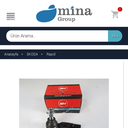
0
ARA
Anasayfa
SKODA
Rapid