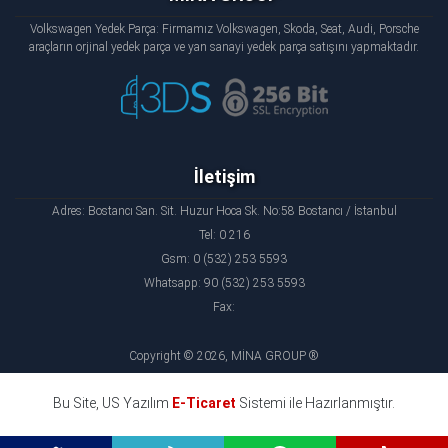
Volkswagen Yedek Parça: Firmamız Volkswagen, Skoda, Seat, Audi, Porsche
araçların orjinal yedek parça ve yan sanayi yedek parça satışını yapmaktadır.
İletişim
Adres: Bostancı San. Sit. Huzur Hoca Sk. No:58 Bostancı / İstanbul
Tel: 0 216
Gsm: 0 (532) 253 5593
Whatsapp: 90 (532) 253 5593
Fax:
Copyright © 2026, MİNA GROUP ®
Bu Site, US Yazılım
E-Ticaret
Sistemi ile Hazırlanmıştır.