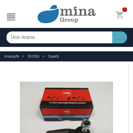
0
ARA
Anasayfa
SKODA
Superb