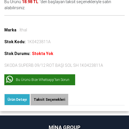
Bu Ürünü
18.98 TL
'den başlayan taksit seçenekleriyle satın
alabilirsiniz.
Marka
: İthal
Stok Kodu:
1K0423811A
Stok Durumu:
Stokta Yok
SKODA SUPERB 09/12 ROT BAŞI SOL SH 1K0423811A
Bu Ürünü Bize Whatsapp'tan Sorun
Ürün Detayı
Taksit Seçenekleri
MİNA GROUP